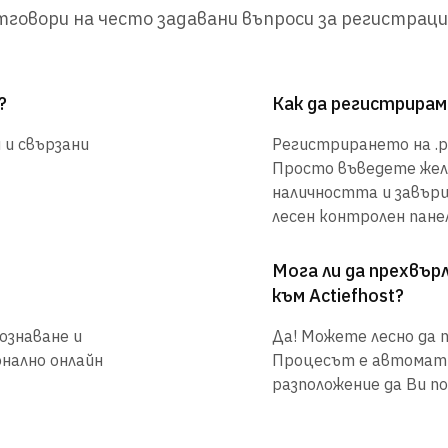
говори на често задавани въпроси за регистраци
?
Как да регистрирам
 и свързани
Регистрирането на .ph
Просто въведете жел
наличността и завър
лесен контролен панел
Мога ли да прехвъ
към Actiefhost?
ознаване и
Да! Можете лесно да п
онално онлайн
Процесът е автоматиз
разположение да Ви по