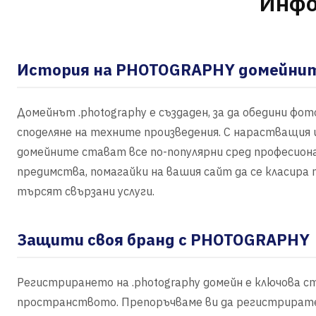
Инфо
История на PHOTOGRAPHY домейни
Домейнът .photography е създаден, за да обедини фо
споделяне на техните произведения. С нарастващия 
домейните стават все по-популярни сред професион
предимства, помагайки на вашия сайт да се класир
търсят свързани услуги.
Защити своя бранд с PHOTOGRAPHY
Регистрирането на .photography домейн е ключова с
пространството. Препоръчваме ви да регистрирате 