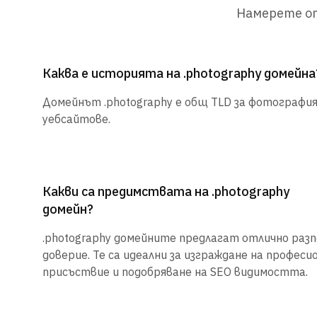
Намерете от
Каква е историята на .photography домейна
Домейнът .photography е общ TLD за фотография
уебсайтове.
Какви са предимствата на .photography
домейн?
.photography домейните предлагат отлично разп
доверие. Те са идеални за изграждане на професи
присъствие и подобряване на SEO видимостта.