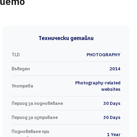
нието
Технически детайли
TLD
PHOTOGRAPHY
Въведен
2014
Photography-related
Употреба
websites
Период за подновяване
30 Days
Период за изтриване
30 Days
Подновяване при
1 Year