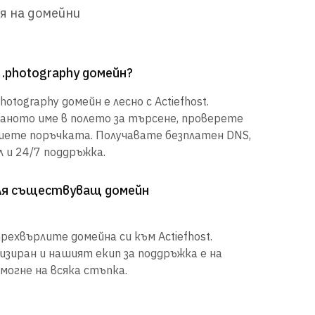
я на домейни
 .photography домейн?
otography домейн е лесно с Actiefhost.
аното име в полето за търсене, проверете
шете поръчката. Получавате безплатен DNS,
 и 24/7 поддръжка.
рля съществуващ домейн
рехвърлите домейна си към Actiefhost.
иран и нашият екип за поддръжка е на
могне на всяка стъпка.