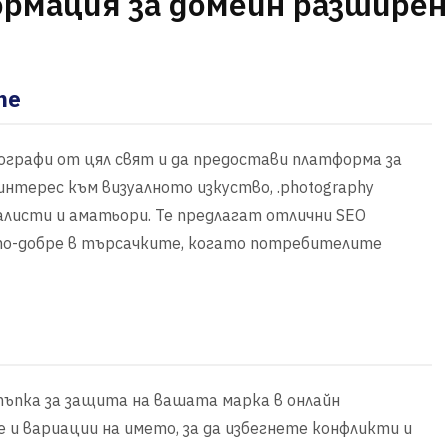
рмация за домейн разшире
те
тографи от цял свят и да предостави платформа за
интерес към визуалното изкуство, .photography
алисти и аматьори. Те предлагат отлични SEO
а по-добре в търсачките, когато потребителите
тъпка за защита на вашата марка в онлайн
и вариации на името, за да избегнете конфликти и