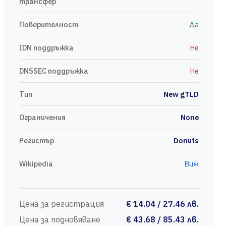
трансфер
Поверителност
Да
IDN поддръжка
Не
DNSSEC поддръжка
Не
Тип
New gTLD
Ограничения
None
Регистър
Donuts
Wikipedia
Виж
Цена за регистрация
€ 14.04 / 27.46 лв.
Цена за подновяване
€ 43.68 / 85.43 лв.