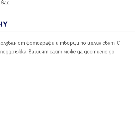
вас.
HY
ползван от фотографи и творци по целия свят. С
 поддръжка, вашият сайт може да достигне до