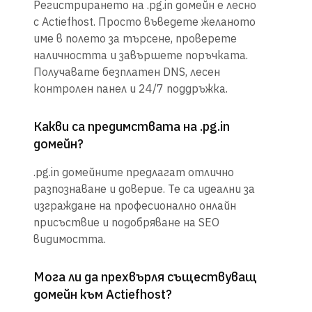
Регистрирането на .pg.in домейн е лесно
с Actiefhost. Просто въведете желаното
име в полето за търсене, проверете
наличността и завършете поръчката.
Получавате безплатен DNS, лесен
контролен панел и 24/7 поддръжка.
Какви са предимствата на .pg.in
домейн?
.pg.in домейните предлагат отлично
разпознаване и доверие. Те са идеални за
изграждане на професионално онлайн
присъствие и подобряване на SEO
видимостта.
Мога ли да прехвърля съществуващ
домейн към Actiefhost?