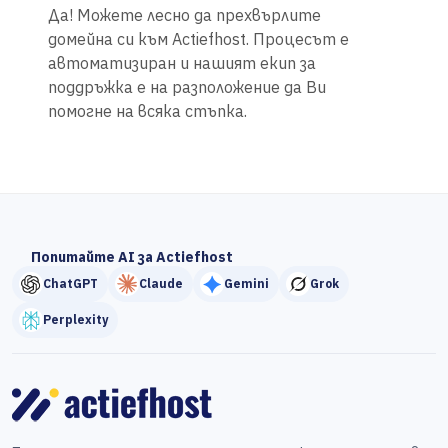
Да! Можете лесно да прехвърлите
домейна си към Actiefhost. Процесът е
автоматизиран и нашият екип за
поддръжка е на разположение да Ви
помогне на всяка стъпка.
Попитайте AI за Actiefhost
ChatGPT
Claude
Gemini
Grok
Perplexity