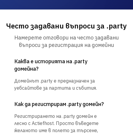
Често задавани въпроси за .party
Намерете отговори на често задавани
въпроси за регистрация на домейни
Каква е историята на .party
домейна?
Домейнът .party е предназначен за
уебсайтове за партита и събития.
Как да регистрирам .party домейн?
Регистрирането на .party домейн е
лесно с Actiefhost. Просто въведете
желаното име в полето за търсене,