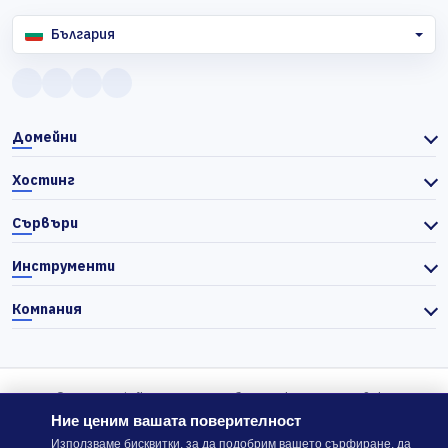
България
Домейни
Хостинг
Сървъри
Инструменти
Компания
© 2026 Actiefhost. Съгласно българското търговско
законодателство цените в сайта се показват без ДДС, а ДДС се
Ние ценим вашата поверителност
изчислява отделно при завършване на поръчката, когато е
Използваме бисквитки, за да подобрим вашето сърфиране, да