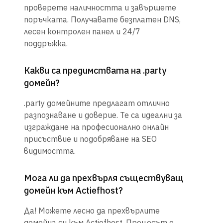
проверете наличността и завършете
поръчката. Получавате безплатен DNS,
лесен контролен панел и 24/7
поддръжка.
Какви са предимствата на .party
домейн?
.party домейните предлагат отлично
разпознаване и доверие. Те са идеални за
изграждане на професионално онлайн
присъствие и подобряване на SEO
видимостта.
Мога ли да прехвърля съществуващ
домейн към Actiefhost?
Да! Можете лесно да прехвърлите
домейна си към Actiefhost. Процесът е