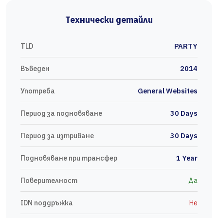
Технически детайли
TLD
PARTY
Въведен
2014
Употреба
General Websites
Период за подновяване
30 Days
Период за изтриване
30 Days
Подновяване при трансфер
1 Year
Поверителност
Да
IDN поддръжка
Не