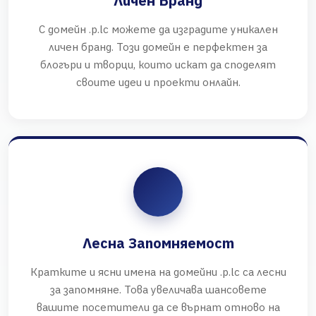
Личен Бранд
С домейн .p.lc можете да изградите уникален
личен бранд. Този домейн е перфектен за
блогъри и творци, които искат да споделят
своите идеи и проекти онлайн.
Лесна Запомняемост
Кратките и ясни имена на домейни .p.lc са лесни
за запомняне. Това увеличава шансовете
вашите посетители да се върнат отново на