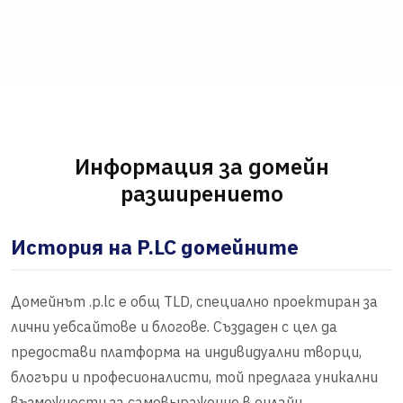
Информация за домейн
разширението
История на P.LC домейните
Домейнът .p.lc е общ TLD, специално проектиран за
лични уебсайтове и блогове. Създаден с цел да
предостави платформа на индивидуални творци,
блогъри и професионалисти, той предлага уникални
възможности за самовыражение в онлайн