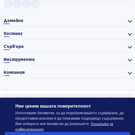
Домейни
Хостинг
Сървъри
Инструменти
Компания
© 2026 Actiefhost. Съгласно българското търговско
законодателство цените в сайта се показват без ДДС, а ДДС се
Ние ценим вашата поверителност
изчислява отделно при завършване на поръчката, когато е
Използваме бисквитки, за да подобрим вашето сърфиране, да
предоставим анализи и да показваме подходящо съдържание.
приложимо.
Политика за
Вие избирате кои бисквитки да разрешите.
поверителност
В случай на спор, който не може да бъде решен директно с