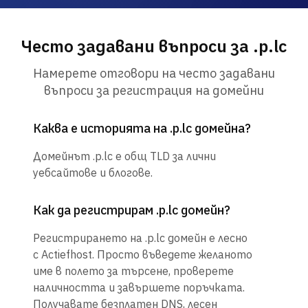
Често задавани въпроси за .p.lc
Намерете отговори на често задавани
въпроси за регистрация на домейни
Каква е историята на .p.lc домейна?
Домейнът .p.lc е общ TLD за лични
уебсайтове и блогове.
Как да регистрирам .p.lc домейн?
Регистрирането на .p.lc домейн е лесно
с Actiefhost. Просто въведете желаното
име в полето за търсене, проверете
наличността и завършете поръчката.
Получавате безплатен DNS, лесен