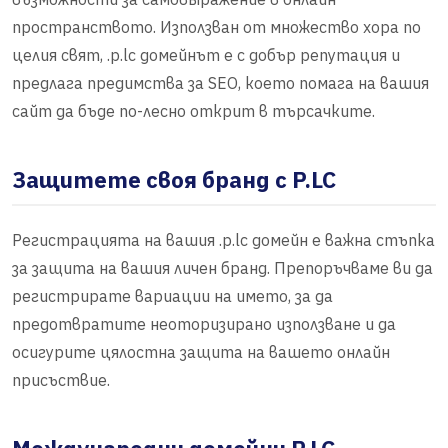
пространството. Използван от множество хора по
целия свят, .p.lc домейнът е с добър репутация и
предлага предимства за SEO, което помага на вашия
сайт да бъде по-лесно открит в търсачките.
Защитете своя бранд с P.LC
Регистрацията на вашия .p.lc домейн е важна стъпка
за защита на вашия личен бранд. Препоръчваме ви да
регистрирате вариации на името, за да
предотвратите неоторизирано използване и да
осигурите цялостна защита на вашето онлайн
присъствие.