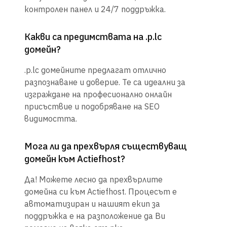
контролен панел и 24/7 поддръжка.
Какви са предимствата на .p.lc
домейн?
.p.lc домейните предлагат отлично
разпознаване и доверие. Те са идеални за
изграждане на професионално онлайн
присъствие и подобряване на SEO
видимостта.
Мога ли да прехвърля съществуващ
домейн към Actiefhost?
Да! Можете лесно да прехвърлите
домейна си към Actiefhost. Процесът е
автоматизиран и нашият екип за
поддръжка е на разположение да Ви