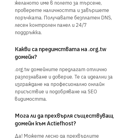
желаното име в полето за търсене,
проверете наличността и завършете
поръчката. Получавате безплатен DNS,
лесен контролен панел и 24/7
поддръжка.
Какви са предимствата на .org.tw
домейн?
.org.tw домейните предлагат отлично
разпознаване и доверие. Те са идеални за
изграждане на професионално онлайн
присъствие и подобряване на SEO
видимостта.
Мога ли да прехвърля съществуващ
домейн към Actiefhost?
Да! Можете лесно да прехвърлите