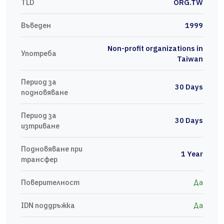
TLD
ORG.TW
Въведен
1999
Non-profit organizations in
Употреба
Taiwan
Период за
30 Days
подновяване
Период за
30 Days
изтриване
Подновяване при
1 Year
трансфер
Поверителност
Да
IDN поддръжка
Да