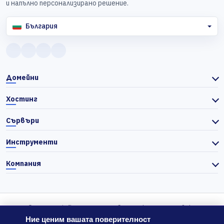
и напълно персонализирано решение.
България
Домейни
Хостинг
Сървъри
Инструменти
Компания
© 2026 Actiefhost. Съгласно българското търговско
законодателство цените в сайта се показват без ДДС, а ДДС се
Ние ценим вашата поверителност