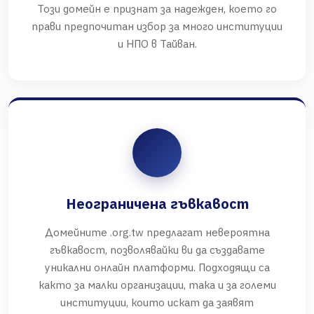
Този домейн е признат за надежден, което го
прави предпочитан избор за много институции
и НПО в Тайван.
Неограничена гъвкавост
Домейните .org.tw предлагат невероятна
гъвкавост, позволявайки ви да създавате
уникални онлайн платформи. Подходящи са
както за малки организации, така и за големи
институции, които искат да заявят