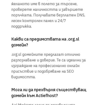
желаното име в полето за търсене,
проверете наличността и завършете
поръчката. Получавате безплатен DNS,
лесен контролен панел и 24/7
поддръжка.
Какви са предимствата на .org.sl
домейн?
.org.sl домейните предлагат отлично
разпознаване и доверие. Те са идеални за
изграждане на професионално онлайн
присъствие и подобряване на SEO
видимостта.
Мога ли да прехвърля съществуващ
домейн към Actiefhost?