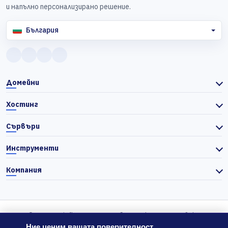
и напълно персонализирано решение.
България
Домейни
Хостинг
Сървъри
Инструменти
Компания
© 2026 Actiefhost. Съгласно българското търговско
законодателство цените в сайта се показват без ДДС, а ДДС се
Ние ценим вашата поверителност