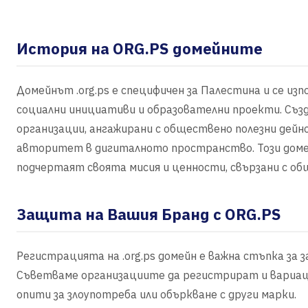
История на ORG.PS домейните
Домейнът .org.ps е специфичен за Палестина и се из
социални инициативи и образователни проекти. Създ
организации, ангажирани с обществено полезни дейнос
авторитет в дигиталното пространство. Този домейн
подчертаят своята мисия и ценности, свързани с о
Защита на Вашия Бранд с ORG.PS
Регистрацията на .org.ps домейн е важна стъпка за
Съветваме организациите да регистрират и вариац
опити за злоупотреба или объркване с други марки.