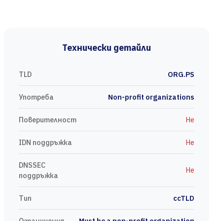
Технически детайли
TLD
ORG.PS
Употреба
Non-profit organizations
Поверителност
Не
IDN поддръжка
Не
DNSSEC
Не
поддръжка
Тип
ccTLD
Ограничения
Must be a non-profit organization