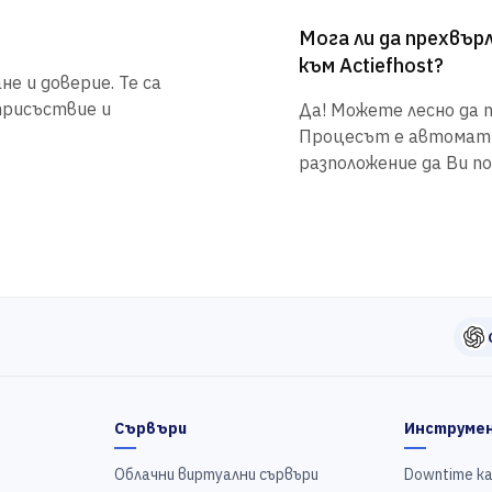
Мога ли да прехвъ
към Actiefhost?
е и доверие. Те са
присъствие и
Да! Можете лесно да п
Процесът е автоматиз
разположение да Ви по
Сървъри
Инструме
Облачни виртуални сървъри
Downtime к