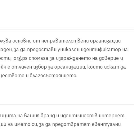
ползва основно от неправителствени организации,
аден, за да предостави уникален идентификатор на
ти, .org.ps спомага за изграждането на доверие и
 е отличен избор за организации, които искат да
бществото и благосъстоянието.
 защита на вашия бранд и идентичност в интернет.
ии на името си, за да предотвратят евентуални