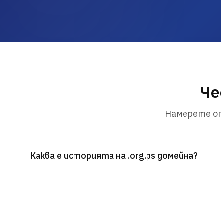
Че
Намерете от
Каква е историята на .org.ps домейна?