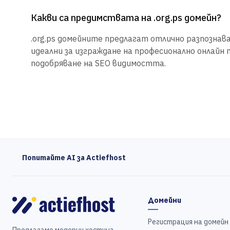
Какви са предимствата на .org.ps домейн?
.org.ps домейните предлагат отлично разпознаван
идеални за изграждане на професионално онлайн 
подобряване на SEO видимостта.
Попитайте AI за Actiefhost
Домейни
Регистрация на домейн