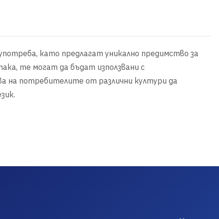
употреба, като предлагат уникално предимство за
ака, те могат да бъдат използвани с
ва на потребителите от различни култури да
зик.