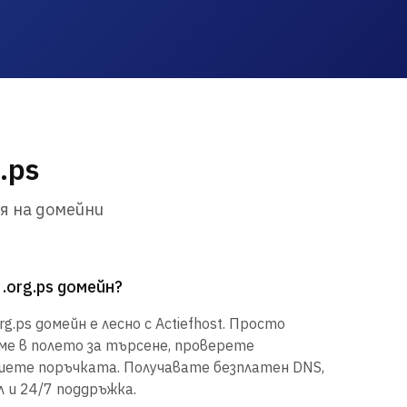
.ps
я на домейни
.org.ps домейн?
g.ps домейн е лесно с Actiefhost. Просто
е в полето за търсене, проверете
шете поръчката. Получавате безплатен DNS,
 и 24/7 поддръжка.