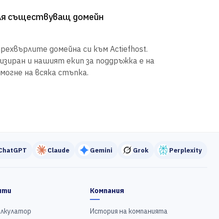
рля съществуващ домейн
рехвърлите домейна си към Actiefhost.
иран и нашият екип за поддръжка е на
могне на всяка стъпка.
ChatGPT
Claude
Gemini
Grok
Perplexity
нти
Компания
алкулатор
История на компанията