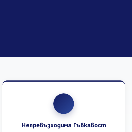
Непревъзходима Гъвкавост