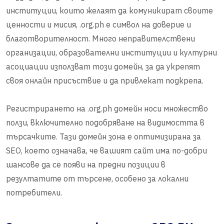
институции, които желаят да комуникират своите
ценности и мисия, .org.ph е символ на доверие и
благотворителност. Много неправителствени
организации, образователни институции и културни
асоциации използват този домейн, за да укрепят
своя онлайн присъствие и да привлекат подкрепа.
Регистрирането на .org.ph домейн носи множество
ползи, включително подобряване на видимостта в
търсачките. Тази домейн зона е оптимизирана за
SEO, което означава, че вашият сайт има по-добри
шансове да се появи на предни позиции в
резултатите от търсене, особено за локални
потребители.