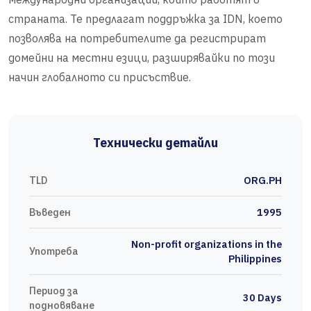
страната. Те предлагат поддръжка за IDN, което
позволява на потребителите да регистрират
домейни на местни езици, разширявайки по този
начин глобалното си присъствие.
Технически детайли
TLD
ORG.PH
Въведен
1995
Non-profit organizations in the
Употреба
Philippines
Период за
30 Days
подновяване