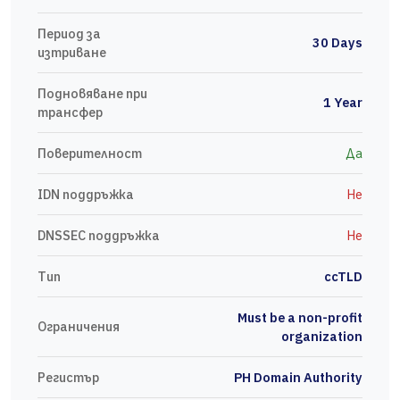
Период за
30 Days
изтриване
Подновяване при
1 Year
трансфер
Поверителност
Да
IDN поддръжка
Не
DNSSEC поддръжка
Не
Тип
ccTLD
Must be a non-profit
Ограничения
organization
Регистър
PH Domain Authority