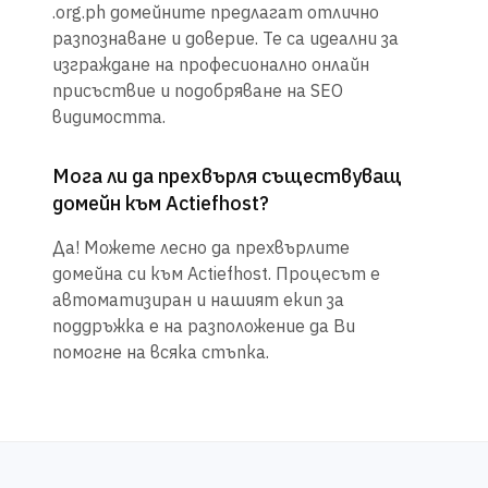
.org.ph домейните предлагат отлично
разпознаване и доверие. Те са идеални за
изграждане на професионално онлайн
присъствие и подобряване на SEO
видимостта.
Мога ли да прехвърля съществуващ
домейн към Actiefhost?
Да! Можете лесно да прехвърлите
домейна си към Actiefhost. Процесът е
автоматизиран и нашият екип за
поддръжка е на разположение да Ви
помогне на всяка стъпка.