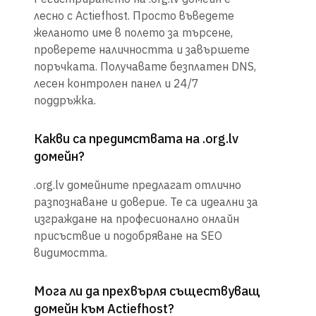
лесно с Actiefhost. Просто въведете
желаното име в полето за търсене,
проверете наличността и завършете
поръчката. Получавате безплатен DNS,
лесен контролен панел и 24/7
поддръжка.
Какви са предимствата на .org.lv
домейн?
.org.lv домейните предлагат отлично
разпознаване и доверие. Те са идеални за
изграждане на професионално онлайн
присъствие и подобряване на SEO
видимостта.
Мога ли да прехвърля съществуващ
домейн към Actiefhost?