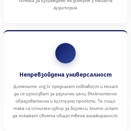
помага за изграждане на доверие у вашата
аудитория.
Непревзойдена универсалност
Домените .org.lv предлагат гъвкавост и могат
да се използват за различни цели, включително
образователни и културни проекти. Те също
така са отличен избор за бизнеси, които искат
да покажат своята обществена ангажираност.