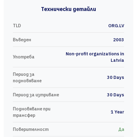
Технически детайли
TLD
ORG.LV
Въведен
2003
Non-profit organizations in
Употреба
Latvia
Период за
30 Days
подновяване
Период за изтриване
30 Days
Подновяване при
1 Year
трансфер
Поверителност
Да