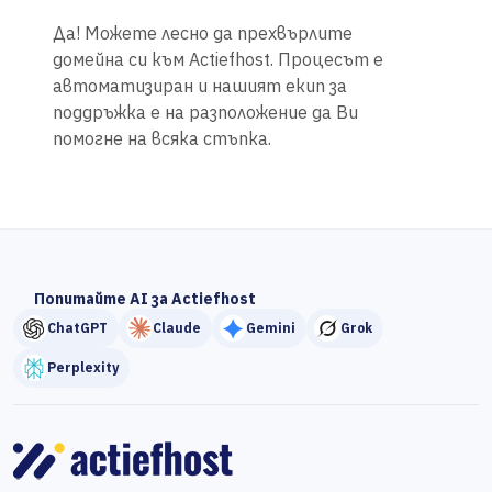
Да! Можете лесно да прехвърлите
домейна си към Actiefhost. Процесът е
автоматизиран и нашият екип за
поддръжка е на разположение да Ви
помогне на всяка стъпка.
Попитайте AI за Actiefhost
ChatGPT
Claude
Gemini
Grok
Perplexity