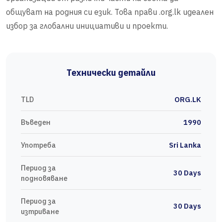
общуват на родния си език. Това прави .org.lk идеален
избор за глобални инициативи и проекти.
Технически детайли
TLD
ORG.LK
Въведен
1990
Употреба
Sri Lanka
Период за
30 Days
подновяване
Период за
30 Days
изтриване