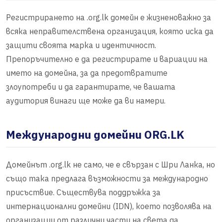
Регистрирането на .org.lk домейн е жизненоважно за
всяка неправителствена организация, която иска да
защити своята марка и идентичност.
Препоръчително е да регистрирате и вариации на
името на домейна, за да предотвратите
злоупотреби и да гарантирате, че вашата
аудитория винаги ще може да ви намери.
Международни домейни ORG.LK
Домейнът .org.lk не само, че е свързан с Шри Ланка, но
също така предлага възможности за международно
присъствие. Съществува поддръжка за
интернационални домейни (IDN), което позволява на
организации от различни части на света да