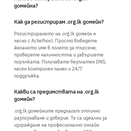
домейна?
Как да регистрирам .org.lk домейн?
Регистрирането на .org.lk домейн е
лесно с Actiefhost. Просто въведете
желаното име в полето за търсене,
проверете наличността и завършете
поръчката. Получавате безплатен DNS,
лесен контролен панел и 24/7
поддръжка.
Какви са предимствата на .org.lk
домейн?
.org.lk домейните предлагат отлично
разпознаване и доверие. Те са идеални за
изграждане на професионално онлайн