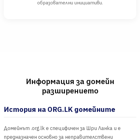
образователни инициативи.
Информация за домейн
разширението
История на ORG.LK домейните
Домейнът .org.lk е специфичен за Шри Ланка и е
предназначен основно за неправителствени