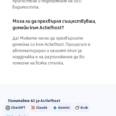
присъствие и подобряване на SEO
видимостта.
Мога ли да прехвърля съществуващ
домейн към Actiefhost?
Да! Можете лесно да прехвърлите
домейна си към Actiefhost. Процесът е
автоматизиран и нашият екип за
поддръжка е на разположение да Ви
помогне на всяка стъпка.
Попитайте AI за Actiefhost
ChatGPT
Claude
Gemini
Grok