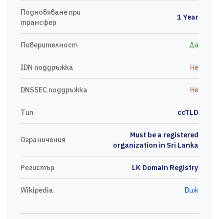
Подновяване при
1 Year
трансфер
Поверителност
Да
IDN поддръжка
Не
DNSSEC поддръжка
Не
Тип
ccTLD
Must be a registered
Ограничения
organization in Sri Lanka
Регистър
LK Domain Registry
Wikipedia
Виж