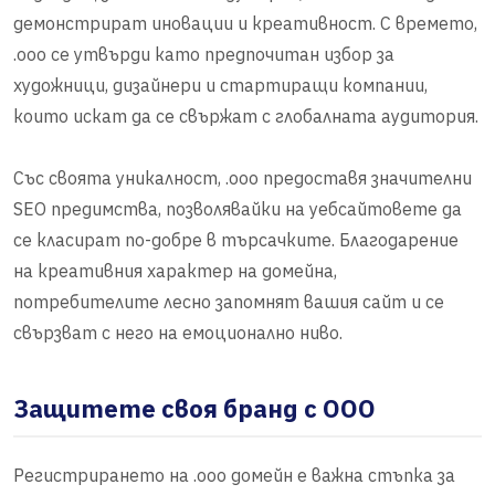
демонстрират иновации и креативност. С времето,
.ooo се утвърди като предпочитан избор за
художници, дизайнери и стартиращи компании,
които искат да се свържат с глобалната аудитория.
Със своята уникалност, .ooo предоставя значителни
SEO предимства, позволявайки на уебсайтовете да
се класират по-добре в търсачките. Благодарение
на креативния характер на домейна,
потребителите лесно запомнят вашия сайт и се
свързват с него на емоционално ниво.
Защитете своя бранд с OOO
Регистрирането на .ooo домейн е важна стъпка за