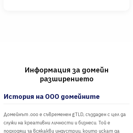
Информация за домейн
разширението
История на OOO домейните
Домейнът .ooo е съвременен gTLD, създаден с цел да
служи на креативни личности и бизнеси. Той е
подходящ за всякакви индустрии, които искат да