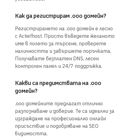
Как да регистрирам .ooo домейн?
Регистрирането на .ooo домейн е лесно
с Actiefhost. Просто въведете желаното
име в полето за търсене, проверете
наличността и завършете поръчката.
Получавате безплатен DNS, лесен
контролен панел и 24/7 поддръжка.
Какви са предимствата на .ooo
домейн?
.ooo домейните предлагат отлично
разпознаване и доверие. Те са идеални за
изграждане на професионално онлайн
присъствие и подобряване на SEO
видимостта.