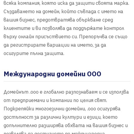
всяка компания, която иска да защити своята марка.
Създаването на домейн, който съвпада с името на
вашия бизнес, предотвратява объркване сред
клиентите и ви позволява да поддържате контрол
върху онлайн присъствието си. Препоръчва се също
да регистрирате вариации на името, за да
осигурите пълна защита.
Международни домейни OOO
Домейнът .ooo е глобално разпознаваем и се използва
от предприемачи и компании по целия свят.
Подкрепяйки многоезични домейни, .ooo осигурява
достъпност за различни култури и езици, което
допълнително разширява обхвата на вашия бизнес и
позволява да достигнете до международна