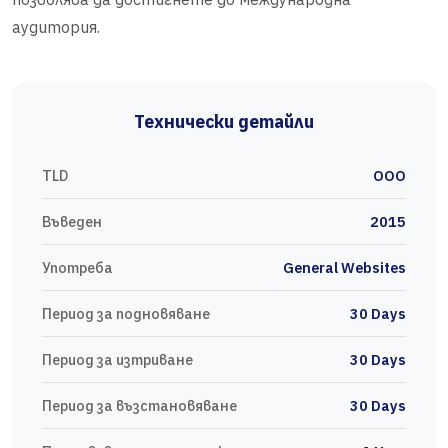
аудитория.
Технически детайли
TLD
OOO
Въведен
2015
Употреба
General Websites
Период за подновяване
30 Days
Период за изтриване
30 Days
Период за възстановяване
30 Days