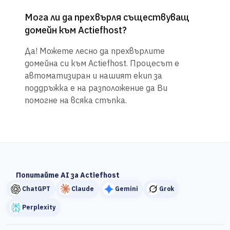
Мога ли да прехвърля съществуващ
домейн към Actiefhost?
Да! Можете лесно да прехвърлите
домейна си към Actiefhost. Процесът е
автоматизиран и нашият екип за
поддръжка е на разположение да Ви
помогне на всяка стъпка.
Попитайте AI за Actiefhost
ChatGPT
Claude
Gemini
Grok
Perplexity