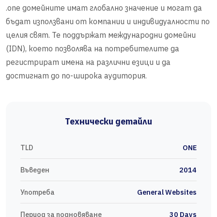
.one домейните имат глобално значение и могат да
бъдат използвани от компании и индивидуалности по
целия свят. Те поддържат международни домейни
(IDN), което позволява на потребителите да
регистрират имена на различни езици и да
достигнат до по-широка аудитория.
Технически детайли
TLD
ONE
Въведен
2014
Употреба
General Websites
Период за подновяване
30 Days