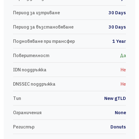
Период за изтриване
30 Days
Период за възстановяване
30 Days
Подновяване при трансфер
1 Year
Поверителност
Да
IDN поддръжка
Не
DNSSEC поддръжка
Не
Тип
New gTLD
Ограничения
None
Регистър
Donuts