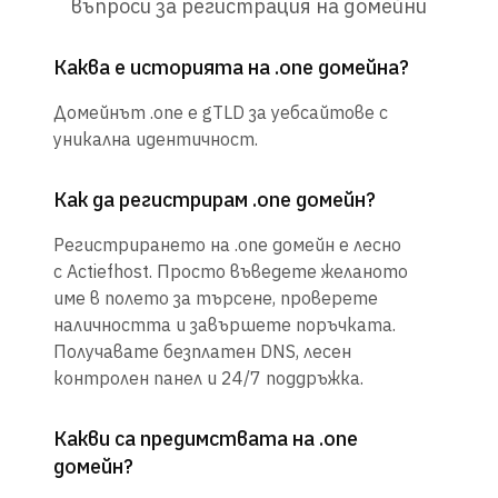
въпроси за регистрация на домейни
Каква е историята на .one домейна?
Домейнът .one е gTLD за уебсайтове с
уникална идентичност.
Как да регистрирам .one домейн?
Регистрирането на .one домейн е лесно
с Actiefhost. Просто въведете желаното
име в полето за търсене, проверете
наличността и завършете поръчката.
Получавате безплатен DNS, лесен
контролен панел и 24/7 поддръжка.
Какви са предимствата на .one
домейн?