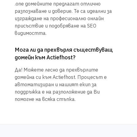
.one домейните предлагат отлично
разпознаване и доверие. Те са идеални за
изграждане на професионално онлайн
присъствие и подобряване на SEO
видимостта.
Мога ли да прехвърля съществуващ
домейн към Actiefhost?
Да! Можете лесно да прехвърлите
домейна си към Actiefhost. Процесът е
автоматизиран и нашият екип за
поддръжка е на разположение да Ви
помогне на всяка стъпка.