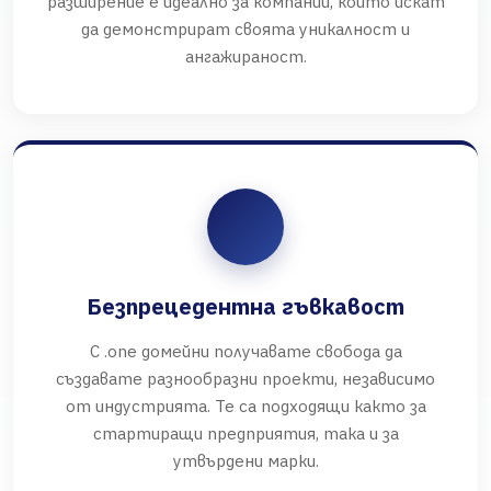
разширение е идеално за компании, които искат
да демонстрират своята уникалност и
ангажираност.
Безпрецедентна гъвкавост
С .one домейни получавате свобода да
създавате разнообразни проекти, независимо
от индустрията. Те са подходящи както за
стартиращи предприятия, така и за
утвърдени марки.