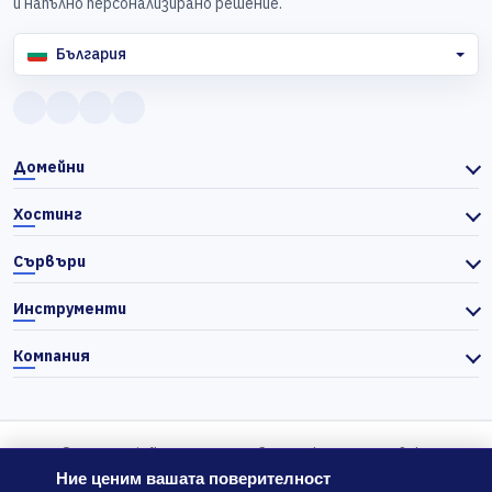
и напълно персонализирано решение.
България
Домейни
Хостинг
Сървъри
Инструменти
Компания
© 2026 Actiefhost. Съгласно българското търговско
законодателство цените в сайта се показват без ДДС, а ДДС се
Ние ценим вашата поверителност