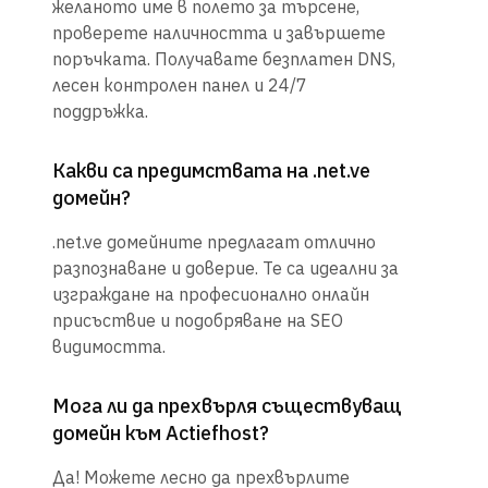
желаното име в полето за търсене,
проверете наличността и завършете
поръчката. Получавате безплатен DNS,
лесен контролен панел и 24/7
поддръжка.
Какви са предимствата на .net.ve
домейн?
.net.ve домейните предлагат отлично
разпознаване и доверие. Те са идеални за
изграждане на професионално онлайн
присъствие и подобряване на SEO
видимостта.
Мога ли да прехвърля съществуващ
домейн към Actiefhost?
Да! Можете лесно да прехвърлите