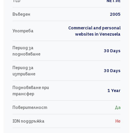
TLD
NET.VE
Въведен
2005
Commercial and personal
Употреба
websites in Venezuela
Период за
30 Days
подновяване
Период за
30 Days
изтриване
Подновяване при
1 Year
трансфер
Поверителност
Да
IDN поддръжка
Не