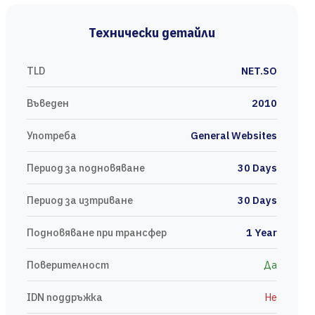
Технически детайли
TLD
NET.SO
Въведен
2010
Употреба
General Websites
Период за подновяване
30 Days
Период за изтриване
30 Days
Подновяване при трансфер
1 Year
Поверителност
Да
IDN поддръжка
Не