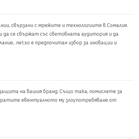
ании, свързани с мрежите и технологиите в Сомалия.
си да се свържат със световната аудитория и да
ание, .net.so е предпочитан избор за иновации и
 защита на вашия бранд. Също така, помислете за
твратите евентуалното му злоупотребяване от