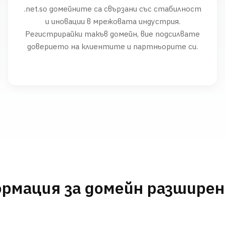
.net.so домейните са свързани със стабилност
и иновации в мрежовата индустрия.
Регистрирайки такъв домейн, вие подсилвате
доверието на клиентите и партньорите си.
рмация за домейн разшире