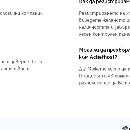
Как да регистрирам 
нологични компании
Регистрирането на .ne
въведете желаното им
наличността и завър
лесен контролен панел
Мога ли да прехвъ
към Actiefhost?
е и доверие. Те са
присъствие и
Да! Можете лесно да п
Процесът е автоматиз
разположение да Ви по