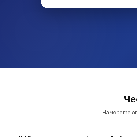
Че
Намерете от