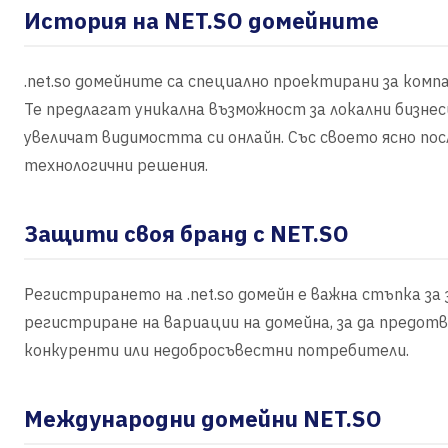
История на NET.SO домейните
.net.so домейните са специално проектирани за комп
Те предлагат уникална възможност за локални бизне
увеличат видимостта си онлайн. Със своето ясно посл
технологични решения.
Защити своя бранд с NET.SO
Регистрирането на .net.so домейн е важна стъпка за
регистриране на вариации на домейна, за да предо
конкуренти или недобросъвестни потребители.
Международни домейни NET.SO