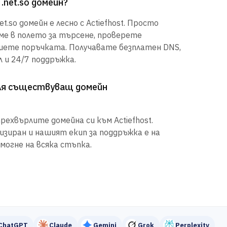
.net.so домейн?
t.so домейн е лесно с Actiefhost. Просто
е в полето за търсене, проверете
шете поръчката. Получавате безплатен DNS,
 и 24/7 поддръжка.
рля съществуващ домейн
рехвърлите домейна си към Actiefhost.
иран и нашият екип за поддръжка е на
могне на всяка стъпка.
ChatGPT
Claude
Gemini
Grok
Perplexity