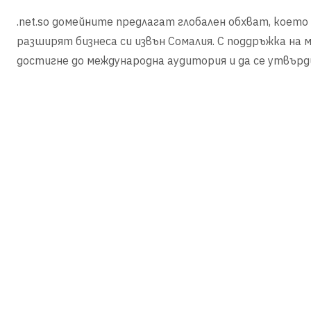
.net.so домейните предлагат глобален обхват, което
разширят бизнеса си извън Сомалия. С поддръжка на 
достигне до международна аудитория и да се утвърд