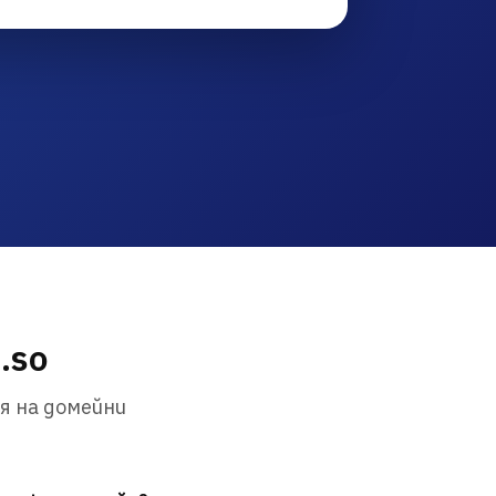
.so
я на домейни