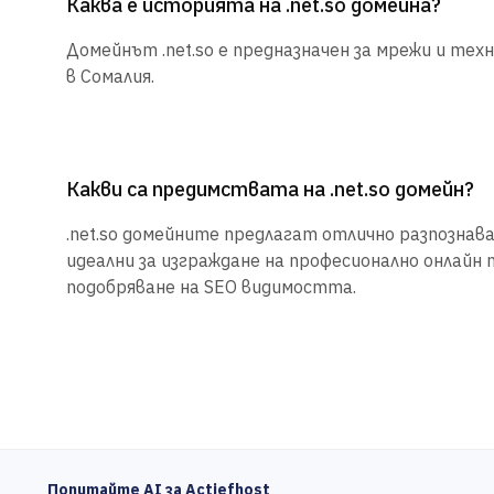
Каква е историята на .net.so домейна?
Домейнът .net.so е предназначен за мрежи и тех
в Сомалия.
Какви са предимствата на .net.so домейн?
.net.so домейните предлагат отлично разпознаван
идеални за изграждане на професионално онлайн 
подобряване на SEO видимостта.
Попитайте AI за Actiefhost