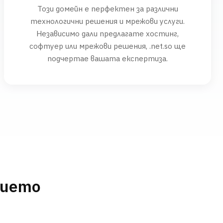
Този домейн е перфектен за различни
технологични решения и мрежови услуги.
Независимо дали предлагате хостинг,
софтуер или мрежови решения, .net.so ще
подчертае вашата експертиза.
нието