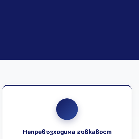
Непревъзходима гъвкавост