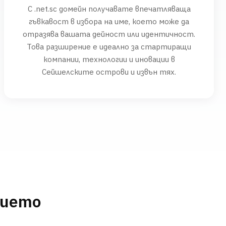
С .net.sc домейн получавате впечатляваща
гъвкавост в избора на име, което може да
отразява вашата дейност или идентичност.
Това разширение е идеално за стартиращи
компании, технологии и иновации в
Сейшелските острови и извън тях.
нието