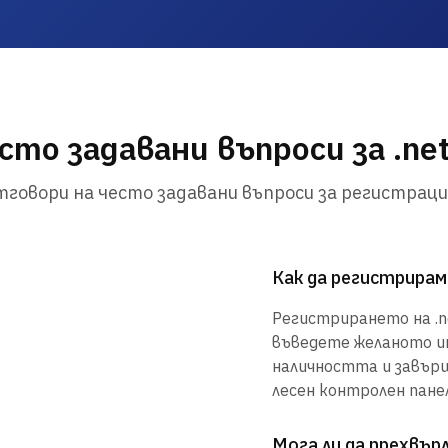
сто задавани въпроси за .net
говори на често задавани въпроси за регистраци
Как да регистрирам 
Регистрирането на .net
въведете желаното им
наличността и завър
лесен контролен панел
Мога ли да прехвъ