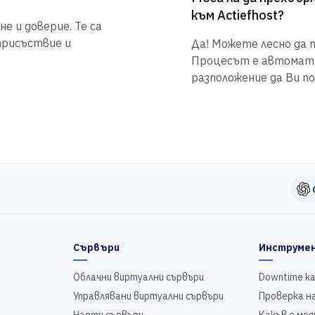
към Actiefhost?
е и доверие. Те са
присъствие и
Да! Можете лесно да п
Процесът е автоматиз
разположение да Ви по
Сървъри
Инструме
Облачни виртуални сървъри
Downtime к
Управлявани виртуални сървъри
Проверка на