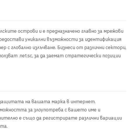
лските острови и е предназначено главно за мрежови
 предостави уникални възможности за идентификация
р с глобално излъчване. Бизнеси от различни сектори,
ползват .net.sc, за да заемат стратегически позиции
а защитата на вашата марка в интернет.
можността за злоупотреба с вашето име и
чително е също да регистрирате различни вариации
ита.