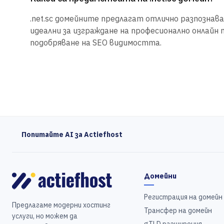
.net.sc домейните предлагат отлично разпознаван
идеални за изграждане на професионално онлайн 
подобряване на SEO видимостта.
Попитайте AI за Actiefhost
Домейни
Регистрация на домейн
Предлагаме модерни хостинг
Трансфер на домейн
услуги, но можем да