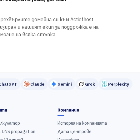
рехвърлите домейна си към Actiefhost.
иран и нашият екип за поддръжка е на
могне на всяка стъпка.
ChatGPT
Claude
Gemini
Grok
Perplexity
нти
Компания
алкулатор
История на компанията
 DNS propagation
Дата центрове