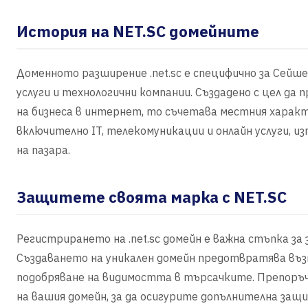
История на NET.SC домейните
Доменното разширение .net.sc е специфично за Сейше
услуги и технологични компании. Създадено с цел да
на бизнеса в интернет, то съчетава местния характе
включително IT, телекомуникации и онлайн услуги, из
на пазара.
Защитете своята марка с NET.SC
Регистрирането на .net.sc домейн е важна стъпка з
Създаването на уникален домейн предотвратява въз
подобряване на видимостта в търсачките. Препоръ
на вашия домейн, за да осигурите допълнителна защ