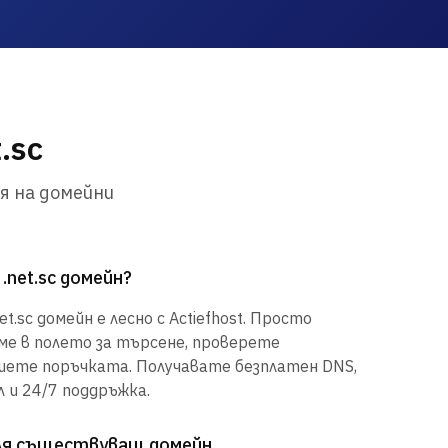
.sc
я на домейни
.net.sc домейн?
.sc домейн е лесно с Actiefhost. Просто
е в полето за търсене, проверете
шете поръчката. Получавате безплатен DNS,
 и 24/7 поддръжка.
рля съществуващ домейн