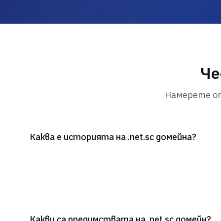
Че
Намерете от
Каква е историята на .net.sc домейна?
Какви са предимствата на .net.sc домейн?