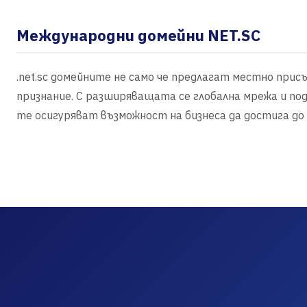
Международни домейни NET.SC
.net.sc домейните не само че предлагат местно прис
признание. С разширяващата се глобална мрежа и по
те осигуряват възможност на бизнеса да достига до