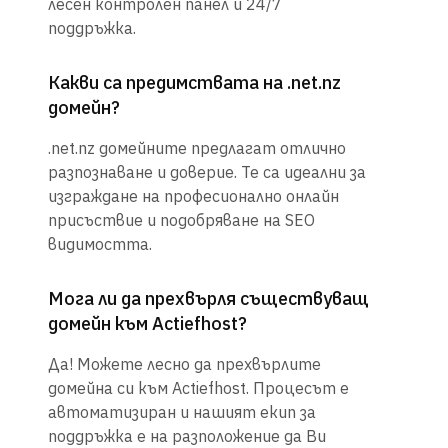
лесен контролен панел и 24/7
поддръжка.
Какви са предимствата на .net.nz
домейн?
.net.nz домейните предлагат отлично
разпознаване и доверие. Те са идеални за
изграждане на професионално онлайн
присъствие и подобряване на SEO
видимостта.
Мога ли да прехвърля съществуващ
домейн към Actiefhost?
Да! Можете лесно да прехвърлите
домейна си към Actiefhost. Процесът е
автоматизиран и нашият екип за
поддръжка е на разположение да Ви