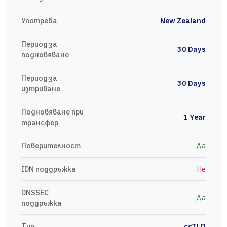
Употреба
New Zealand
Период за
30 Days
подновяване
Период за
30 Days
изтриване
Подновяване при
1 Year
трансфер
Поверителност
Да
IDN поддръжка
Не
DNSSEC
Да
поддръжка
Тип
ccTLD