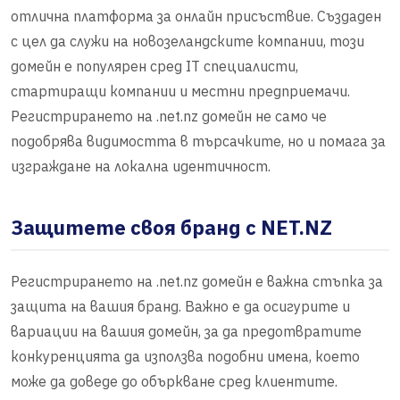
отлична платформа за онлайн присъствие. Създаден
с цел да служи на новозеландските компании, този
домейн е популярен сред IT специалисти,
стартиращи компании и местни предприемачи.
Регистрирането на .net.nz домейн не само че
подобрява видимостта в търсачките, но и помага за
изграждане на локална идентичност.
Защитете своя бранд с NET.NZ
Регистрирането на .net.nz домейн е важна стъпка за
защита на вашия бранд. Важно е да осигурите и
вариации на вашия домейн, за да предотвратите
конкуренцията да използва подобни имена, което
може да доведе до объркване сред клиентите.