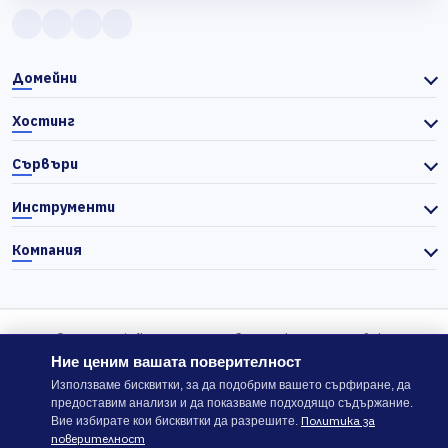
Домейни
Хостинг
Сървъри
Инструменти
Компания
© 2026 Actiefhost. Съгласно българското търговско
законодателство цените в сайта се показват без ДДС, а ДДС се
Ние ценим вашата поверителност
изчислява отделно при завършване на поръчката, когато е
Използваме бисквитки, за да подобрим вашето сърфиране, да
предоставим анализи и да показваме подходящо съдържание.
приложимо.
Политика за
Вие избирате кои бисквитки да разрешите.
поверителност