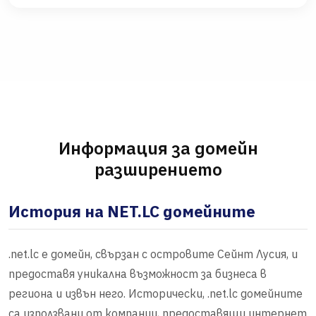
Информация за домейн
разширението
История на NET.LC домейните
.net.lc е домейн, свързан с островите Сейнт Лусия, и
предоставя уникална възможност за бизнеса в
региона и извън него. Исторически, .net.lc домейните
са използвани от компании, предоставящи интернет