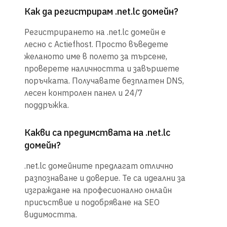
Как да регистрирам .net.lc домейн?
Регистрирането на .net.lc домейн е
лесно с Actiefhost. Просто въведете
желаното име в полето за търсене,
проверете наличността и завършете
поръчката. Получавате безплатен DNS,
лесен контролен панел и 24/7
поддръжка.
Какви са предимствата на .net.lc
домейн?
.net.lc домейните предлагат отлично
разпознаване и доверие. Те са идеални за
изграждане на професионално онлайн
присъствие и подобряване на SEO
видимостта.