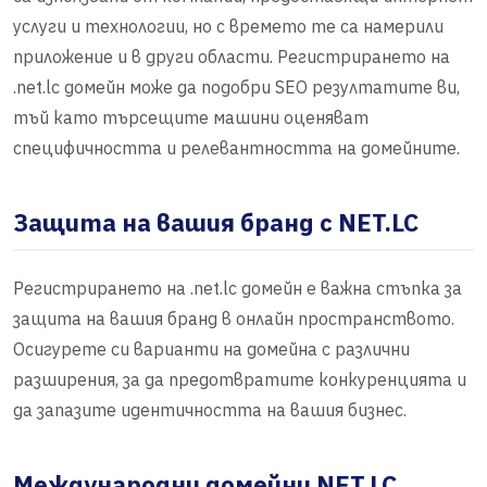
услуги и технологии, но с времето те са намерили
приложение и в други области. Регистрирането на
.net.lc домейн може да подобри SEO резултатите ви,
тъй като търсещите машини оценяват
специфичността и релевантността на домейните.
Защита на вашия бранд с NET.LC
Регистрирането на .net.lc домейн е важна стъпка за
защита на вашия бранд в онлайн пространството.
Осигурете си варианти на домейна с различни
разширения, за да предотвратите конкуренцията и
да запазите идентичността на вашия бизнес.
Международни домейни NET.LC