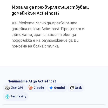
Мога ли да прехвърля съществуващ
домейн към Actiefhost?
Да! Можете лесно да прехвърлите
домейна си към Actiefhost. Процесът е
автоматизиран и нашият екип за
поддръжка е на разположение да Ви
помогне на всяка стъпка.
Попитайте AI за Actiefhost
ChatGPT
Claude
Gemini
Grok
Perplexity