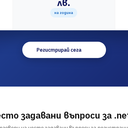
лв.
на година
Регистрирай сега
сто задавани въпроси за .net
говори на често задавани въпроси за регистраци