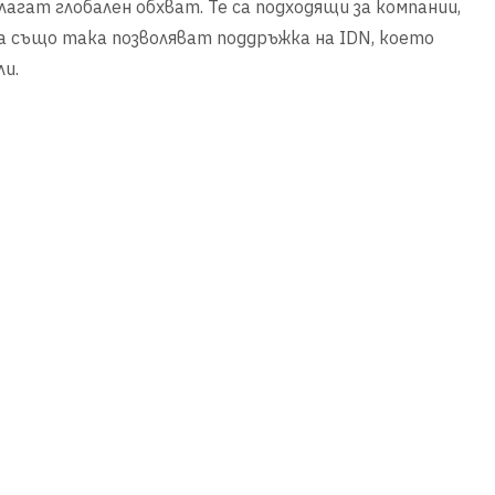
лагат глобален обхват. Те са подходящи за компании,
а също така позволяват поддръжка на IDN, което
и.