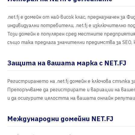
.net.fj е домейн от най-висок клас, предназначен за Ф
индивидуални потребители, .net.fj е изключително по
Този домейн е популярен сред местните предприятия
също така предлага значителни предимства за SEO,
Защита на вашата марка с NET.FJ
Регистрирането на .net.fj домейн е ключова стъпка
Препоръчваме да регистрирате и вариации на ваше
и да осигурите целостта на вашата онлайн репутац
Международни домейни NET.FJ