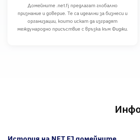
Домейните .net.fj предлагат глобално
признание и доверие. Те са идеални за бизнеси и
организации, които искат да изградят
международно присъствие с връзка към Фиджи.
Инфо
История на NET.FJ домейните