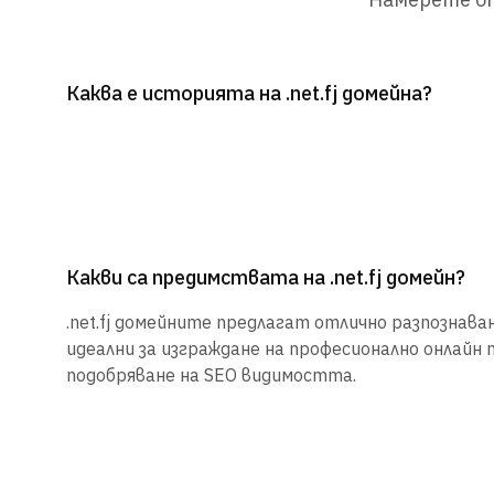
Каква е историята на .net.fj домейна?
Какви са предимствата на .net.fj домейн?
.net.fj домейните предлагат отлично разпознаван
идеални за изграждане на професионално онлайн 
подобряване на SEO видимостта.