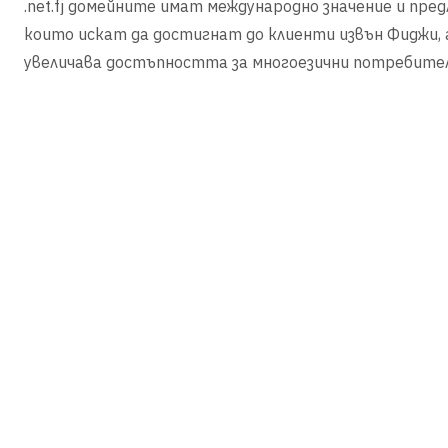
.net.fj домейните имат международно значение и пред
които искат да достигнат до клиенти извън Фиджи, 
увеличава достъпността за многоезични потребител