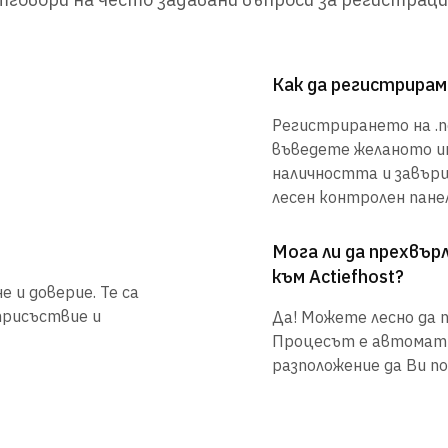
Как да регистрирам 
Регистрирането на .net
въведете желаното им
наличността и завър
лесен контролен панел
Мога ли да прехвъ
към Actiefhost?
е и доверие. Те са
присъствие и
Да! Можете лесно да п
Процесът е автоматиз
разположение да Ви по