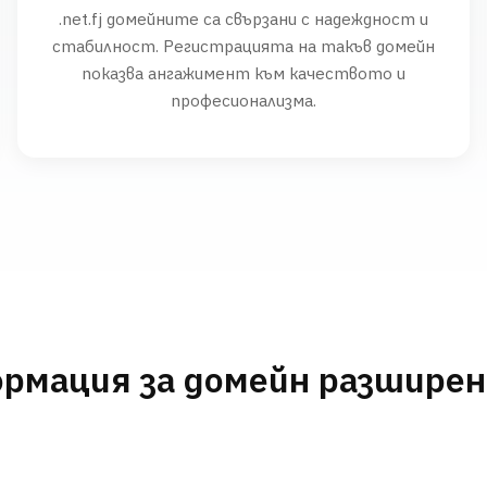
.net.fj домейните са свързани с надеждност и
стабилност. Регистрацията на такъв домейн
показва ангажимент към качеството и
професионализма.
рмация за домейн разшире