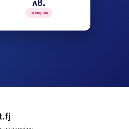
лв.
на година
.fj
я на домейни