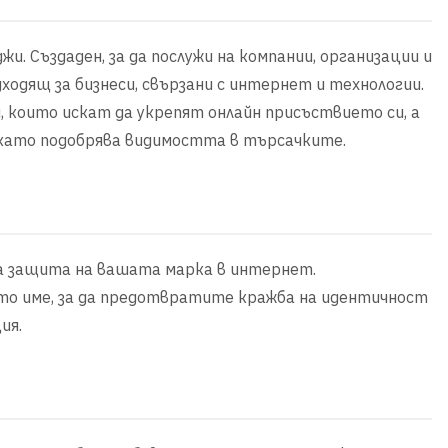
иджи. Създаден, за да послужи на компании, организации и
дходящ за бизнеси, свързани с интернет и технологии.
, които искат да укрепят онлайн присъствието си, а
 като подобрява видимостта в търсачките.
 за защита на вашата марка в интернет.
то име, за да предотвратите кражба на идентичност
ия.