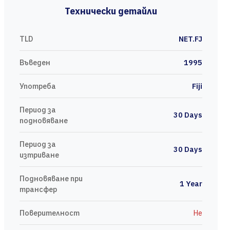
Технически детайли
TLD
NET.FJ
Въведен
1995
Употреба
Fiji
Период за
30 Days
подновяване
Период за
30 Days
изтриване
Подновяване при
1 Year
трансфер
Поверителност
Не