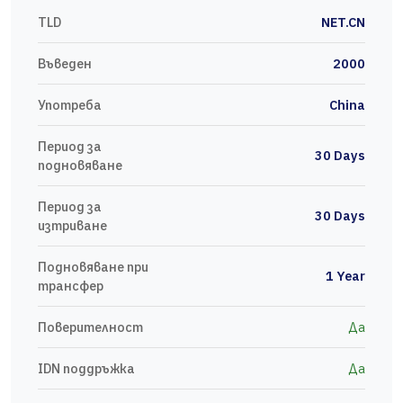
TLD
NET.CN
Въведен
2000
Употреба
China
Период за
30 Days
подновяване
Период за
30 Days
изтриване
Подновяване при
1 Year
трансфер
Поверителност
Да
IDN поддръжка
Да