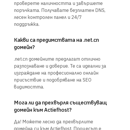
проверете наличността и завършете
поръчката. Получавате безплатен DNS,
лесен контролен панел и 24/7
поддръжка.
Какви са предимствата на .net.cn
домейн?
.net.cn домейните предлагат отлично
разпознаване и доверие. Те са идеални за
изграждане на професионално онлайн
присъствие и подобряване на SEO
видимостта.
Мога ли да прехвърля съществуващ
домейн към Actiefhost?
Да! Можете лесно да прехвърлите
домейна си към Actiefhost. Процесът е