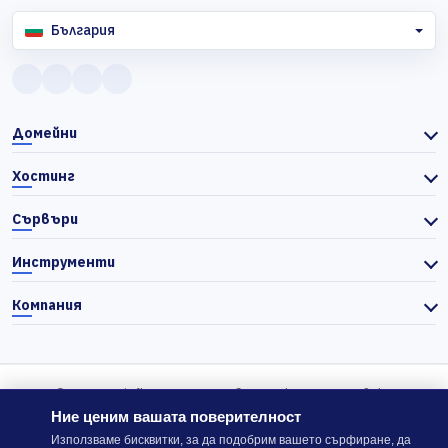
България
Домейни
Хостинг
Сървъри
Инструменти
Компания
© 2026 Actiefhost. Съгласно българското търговско
законодателство цените в сайта се показват без ДДС, а ДДС се
Ние ценим вашата поверителност
изчислява отделно при завършване на поръчката, когато е
Използваме бисквитки, за да подобрим вашето сърфиране, да