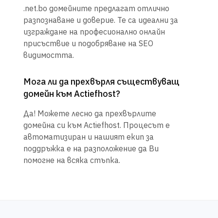
.net.bo домейните предлагат отлично
разпознаване и доверие. Те са идеални за
изграждане на професионално онлайн
присъствие и подобряване на SEO
видимостта.
Мога ли да прехвърля съществуващ
домейн към Actiefhost?
Да! Можете лесно да прехвърлите
домейна си към Actiefhost. Процесът е
автоматизиран и нашият екип за
поддръжка е на разположение да Ви
помогне на всяка стъпка.