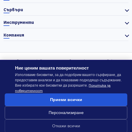
Сървъри
Инструменти
Компания
© 2026 Actiefhost. Съгласно българското търговско
законодателство цените в сайта се показват без ДДС, а ДДС се
Ние ценим вашата поверителност
изчислява отделно при завършване на поръчката, когато е
Използваме бисквитки, за да подобрим вашето сърфиране, да
предоставим анализи и да показваме подходящо съдържание.
приложимо.
Политика за
Вие избирате кои бисквитки да разрешите.
поверителност
В случай на спор, който не може да бъде решен директно с
Приеми всички
ACTIEFHOST LTD,
можете да използвате платформата
ODR
.
Персонализиране
Общи условия
Политика за сигурност
Откажи всички
Докладване на злоупотреба