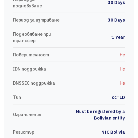
30 Days
подновяване
Период за изтриване
30 Days
Подновяване при
1 Year
трансфер
Поверителност
Не
IDN поддръжка
Не
DNSSEC поддръжка
Не
Тип
ccTLD
Must be registered by a
Ограничения
Bolivian entity
Регистър
NIC Bolivia