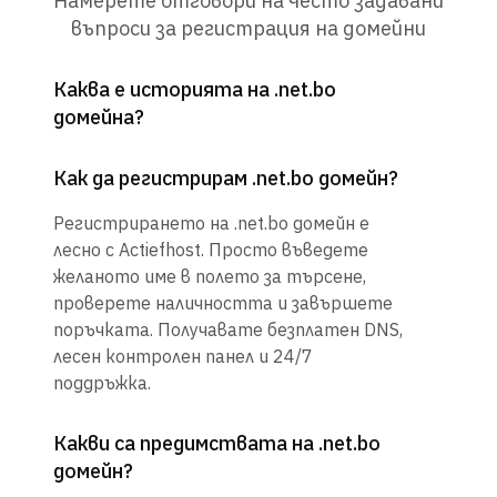
Намерете отговори на често задавани
въпроси за регистрация на домейни
Каква е историята на .net.bo
домейна?
Как да регистрирам .net.bo домейн?
Регистрирането на .net.bo домейн е
лесно с Actiefhost. Просто въведете
желаното име в полето за търсене,
проверете наличността и завършете
поръчката. Получавате безплатен DNS,
лесен контролен панел и 24/7
поддръжка.
Какви са предимствата на .net.bo
домейн?