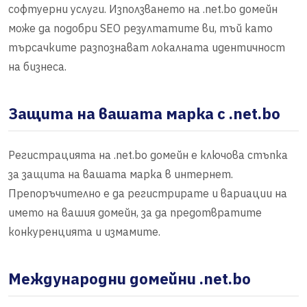
софтуерни услуги. Използването на .net.bo домейн
може да подобри SEO резултатите ви, тъй като
търсачките разпознават локалната идентичност
на бизнеса.
Защита на вашата марка с .net.bo
Регистрацията на .net.bo домейн е ключова стъпка
за защита на вашата марка в интернет.
Препоръчително е да регистрирате и вариации на
името на вашия домейн, за да предотвратите
конкуренцията и измамите.
Международни домейни .net.bo