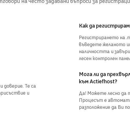
говори на често задавани въпроси за регистраци
Как да регистрирам
Регистрирането на .mv
въведете желаното им
наличността и завър
лесен контролен панел
Мога ли да прехвъ
към Actiefhost?
 доверие. Те са
присъствие и
Да! Можете лесно да п
Процесът е автоматиз
разположение да Ви по