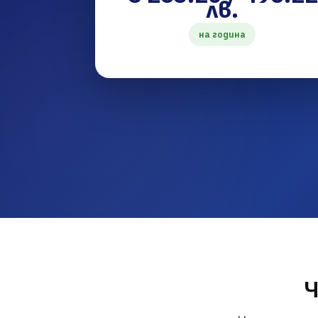
лв.
на година
Ч