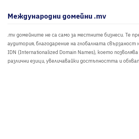
Международни домейни .mv
.mv домейните не са само за местните бизнеси. Те 
аудитория, благодарение на глобалната свързаност
IDN (Internationalized Domain Names), което позвол
различни езици, увеличавайки достъпността и обхва