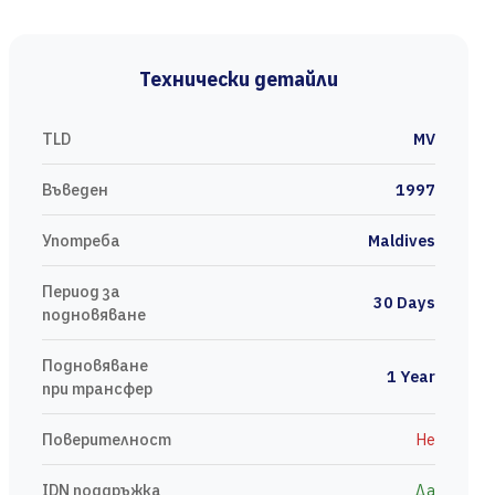
Технически детайли
TLD
MV
Въведен
1997
Употреба
Maldives
Период за
30 Days
подновяване
Подновяване
1 Year
при трансфер
Поверителност
Не
IDN поддръжка
Да