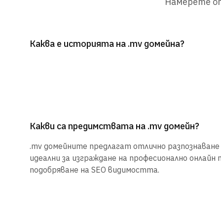
Намерете от
Каква е историята на .mv домейна?
Какви са предимствата на .mv домейн?
.mv домейните предлагат отлично разпознаване и
идеални за изграждане на професионално онлайн 
подобряване на SEO видимостта.