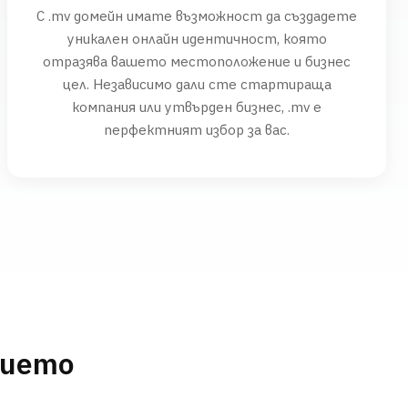
С .mv домейн имате възможност да създадете
уникален онлайн идентичност, която
отразява вашето местоположение и бизнес
цел. Независимо дали сте стартираща
компания или утвърден бизнес, .mv е
перфектният избор за вас.
нието