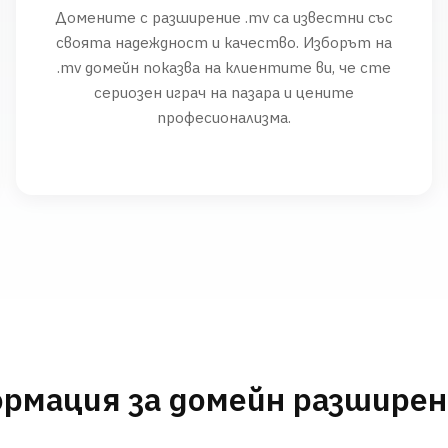
Домените с разширение .mv са известни със
своята надеждност и качество. Изборът на
.mv домейн показва на клиентите ви, че сте
сериозен играч на пазара и цените
професионализма.
рмация за домейн разшире