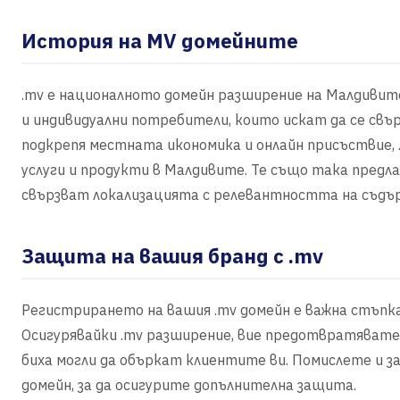
История на MV домейните
.mv е националното домейн разширение на Малдивите
и индивидуални потребители, които искат да се свъ
подкрепя местната икономика и онлайн присъствие, 
услуги и продукти в Малдивите. Те също така пред
свързват локализацията с релевантността на съдъ
Защита на вашия бранд с .mv
Регистрирането на вашия .mv домейн е важна стъпка
Осигурявайки .mv разширение, вие предотвратявате
биха могли да объркат клиентите ви. Помислете и з
домейн, за да осигурите допълнителна защита.