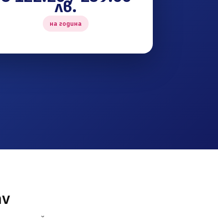
лв.
на година
mv