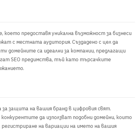
, което предоставя уникална възможност за бизнеси
ржат с местната аудитория. Създадено с цел да
.mv домейните са идеални за компании, предлагащи
лагат SEO предимства, тъй като търсачките
ржанието.
 за защита на вашия бранд в цифровия свят.
 конкурентите да използват подобни домейни, които
а регистриране на вариации на името на вашия