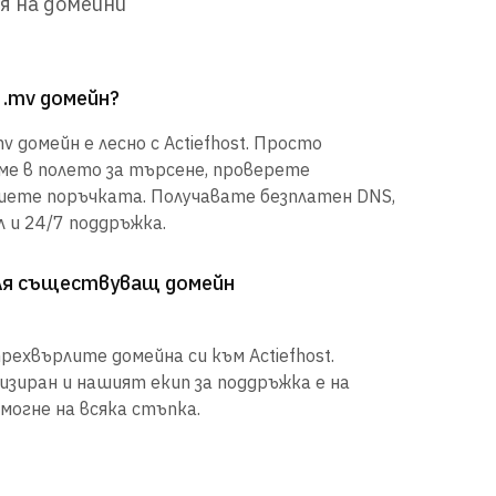
я на домейни
 .mv домейн?
 домейн е лесно с Actiefhost. Просто
е в полето за търсене, проверете
шете поръчката. Получавате безплатен DNS,
 и 24/7 поддръжка.
рля съществуващ домейн
рехвърлите домейна си към Actiefhost.
иран и нашият екип за поддръжка е на
могне на всяка стъпка.