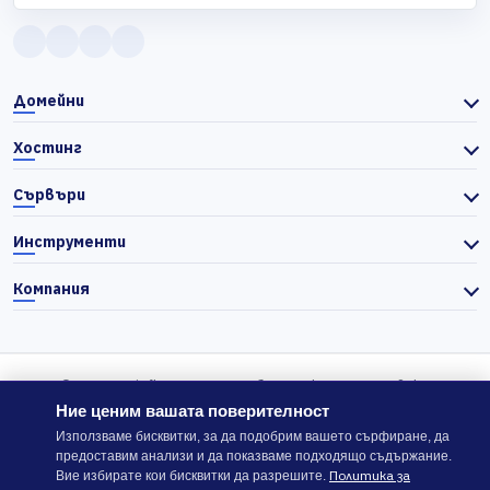
Домейни
Хостинг
Сървъри
Инструменти
Компания
© 2026 Actiefhost. Съгласно българското търговско
законодателство цените в сайта се показват без ДДС, а ДДС се
Ние ценим вашата поверителност
изчислява отделно при завършване на поръчката, когато е
Използваме бисквитки, за да подобрим вашето сърфиране, да
предоставим анализи и да показваме подходящо съдържание.
приложимо.
Политика за
Вие избирате кои бисквитки да разрешите.