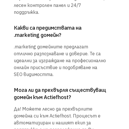
лесен контролен панел и 24/7
поддръжка.
Какви са предимствата на
.marketing домейн?
.marketing домейните предлагат
отлично разпознаване и доверие. Те са
идеални за изграждане на професионално
онлайн присъствие и подобряване на
SEO видимостта.
Мога ли да прехвърля съществуващ
домейн към Actiefhost?
Да! Можете лесно да прехвърлите
домейна си към Actiefhost. Процесът е
автоматизиран и нашият екип за