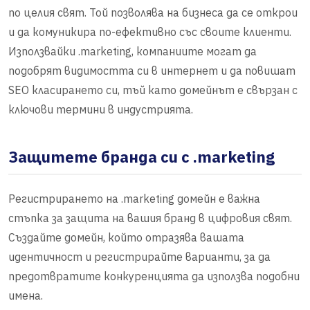
по целия свят. Той позволява на бизнеса да се открои
и да комуникира по-ефективно със своите клиенти.
Използвайки .marketing, компаниите могат да
подобрят видимостта си в интернет и да повишат
SEO класирането си, тъй като домейнът е свързан с
ключови термини в индустрията.
Защитете бранда си с .marketing
Регистрирането на .marketing домейн е важна
стъпка за защита на вашия бранд в цифровия свят.
Създайте домейн, който отразява вашата
идентичност и регистрирайте варианти, за да
предотвратите конкуренцията да използва подобни
имена.