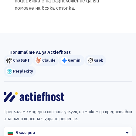
поддръжка е на разположение да Ви
помогне на всяка стъпка.
Попитайте AI за Actiefhost
ChatGPT
Claude
Gemini
Grok
Perplexity
Предлагаме модерни хостинг услуги, но можем да предоставим
и напълно персонализирано решение.
България