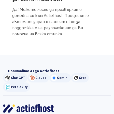
Да! Можете лесно да прехвърлите
домейна си към Actiefhost. Процесът е
автоматизиран и нашият екип за
поддръжка е на разположение да Ви
помогне на всяка стъпка.
Попитайте AI за Actiefhost
ChatGPT
Claude
Gemini
Grok
Perplexity