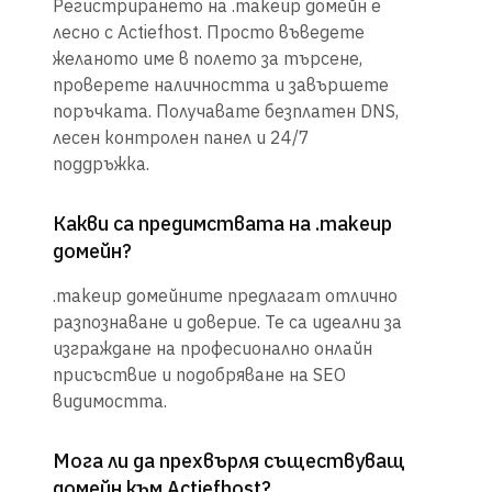
Регистрирането на .makeup домейн е
лесно с Actiefhost. Просто въведете
желаното име в полето за търсене,
проверете наличността и завършете
поръчката. Получавате безплатен DNS,
лесен контролен панел и 24/7
поддръжка.
Какви са предимствата на .makeup
домейн?
.makeup домейните предлагат отлично
разпознаване и доверие. Те са идеални за
изграждане на професионално онлайн
присъствие и подобряване на SEO
видимостта.
Мога ли да прехвърля съществуващ
домейн към Actiefhost?