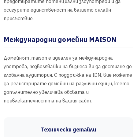
предотвратите потенциални злоупотреби и да
осигурите единственост на вашето онлайн
присъствие.
Международни домейни MAISON
Домейнът .maison е идеален за международна
употреба, позволявайки на бизнеса ви да достигне до
глобална аудитория. С поддръжка на IDN, вие можете
да регистрирате домейни на различни езици, което
допълнително увеличава обхвата и
привлекателността на вашия сайт.
Технически детайли