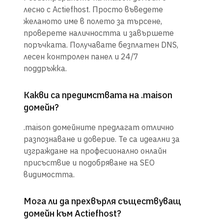
лесно с Actiefhost. Просто въведете
желаното име в полето за търсене,
проверете наличността и завършете
поръчката. Получавате безплатен DNS,
лесен контролен панел и 24/7
поддръжка.
Какви са предимствата на .maison
домейн?
.maison домейните предлагат отлично
разпознаване и доверие. Те са идеални за
изграждане на професионално онлайн
присъствие и подобряване на SEO
видимостта.
Мога ли да прехвърля съществуващ
домейн към Actiefhost?