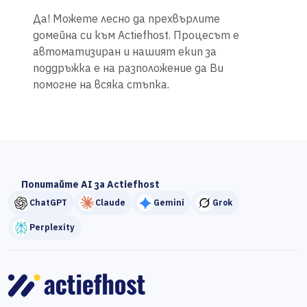
Да! Можете лесно да прехвърлите
домейна си към Actiefhost. Процесът е
автоматизиран и нашият екип за
поддръжка е на разположение да Ви
помогне на всяка стъпка.
Попитайте AI за Actiefhost
ChatGPT
Claude
Gemini
Grok
Perplexity