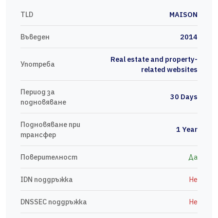
TLD
MAISON
Въведен
2014
Real estate and property-
Употреба
related websites
Период за
30 Days
подновяване
Подновяване при
1 Year
трансфер
Поверителност
Да
IDN поддръжка
Не
DNSSEC поддръжка
Не