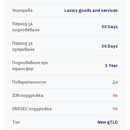
Употреба
Luxury goods and services
Период за
30 Days
подновяване
Период за
30 Days
изтриване
Подновяване при
1 Year
трансфер
Поверителност
Да
IDN поддръжка
Не
DNSSEC поддръжка
Не
Тип
New gTLD