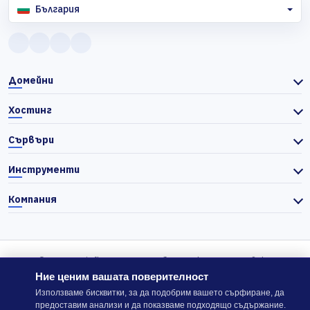
България
Домейни
Хостинг
Сървъри
Инструменти
Компания
© 2026 Actiefhost. Съгласно българското търговско
законодателство цените в сайта се показват без ДДС, а ДДС се
Ние ценим вашата поверителност
изчислява отделно при завършване на поръчката, когато е
Използваме бисквитки, за да подобрим вашето сърфиране, да
предоставим анализи и да показваме подходящо съдържание.
приложимо.