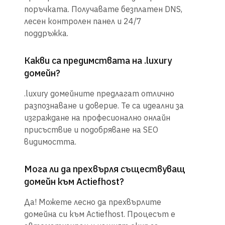
поръчката. Получавате безплатен DNS,
лесен контролен панел и 24/7
поддръжка.
Какви са предимствата на .luxury
домейн?
.luxury домейните предлагат отлично
разпознаване и доверие. Те са идеални за
изграждане на професионално онлайн
присъствие и подобряване на SEO
видимостта.
Мога ли да прехвърля съществуващ
домейн към Actiefhost?
Да! Можете лесно да прехвърлите
домейна си към Actiefhost. Процесът е