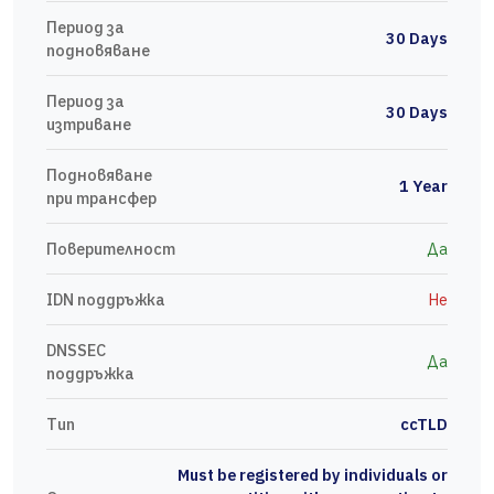
Период за
30 Days
подновяване
Период за
30 Days
изтриване
Подновяване
1 Year
при трансфер
Поверителност
Да
IDN поддръжка
Не
DNSSEC
Да
поддръжка
Тип
ccTLD
Must be registered by individuals or