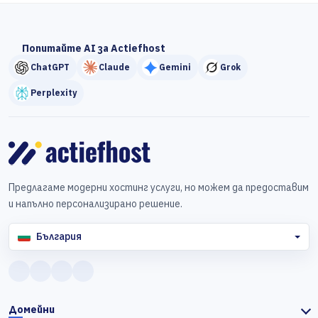
Попитайте AI за Actiefhost
ChatGPT
Claude
Gemini
Grok
Perplexity
Предлагаме модерни хостинг услуги, но можем да предоставим
и напълно персонализирано решение.
България
Домейни