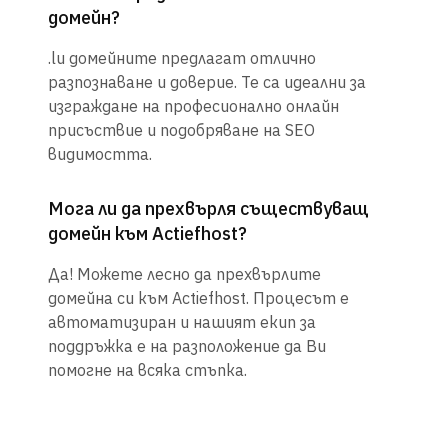
домейн?
.lu домейните предлагат отлично
разпознаване и доверие. Те са идеални за
изграждане на професионално онлайн
присъствие и подобряване на SEO
видимостта.
Мога ли да прехвърля съществуващ
домейн към Actiefhost?
Да! Можете лесно да прехвърлите
домейна си към Actiefhost. Процесът е
автоматизиран и нашият екип за
поддръжка е на разположение да Ви
помогне на всяка стъпка.