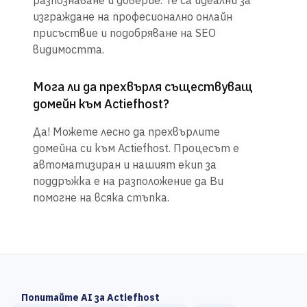
разпознаване и доверие. Те са идеални за
изграждане на професионално онлайн
присъствие и подобряване на SEO
видимостта.
Мога ли да прехвърля съществуващ
домейн към Actiefhost?
Да! Можете лесно да прехвърлите
домейна си към Actiefhost. Процесът е
автоматизиран и нашият екип за
поддръжка е на разположение да Ви
помогне на всяка стъпка.
Попитайте AI за Actiefhost