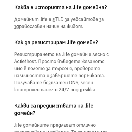
Каква е историята на .life домейна?
Домейнът .life е gTLD за уебсайтове за
здравословен начин на живот.
Как да регистрирам .life домейн?
Регистрирането на .life домейн е лесно с
Actiefhost. Просто въведете желаното
име в полето за търсене, проверете
наличността и завършете поръчката.
Получавате безплатен DNS, лесен
контролен панел и 24/7 поддръжка.
Какви са предимствата на .life
домейн?
.life домейните предлагат отлично