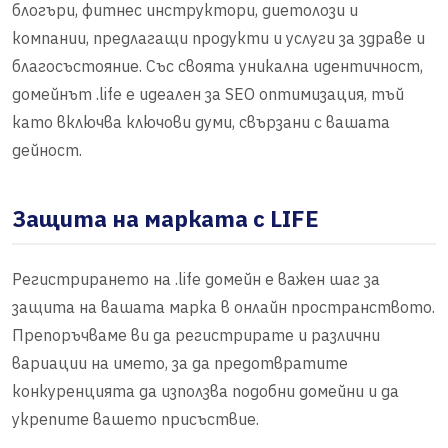
блогъри, фитнес инструктори, диетолози и
компании, предлагащи продукти и услуги за здраве и
благосъстояние. Със своята уникална идентичност,
домейнът .life е идеален за SEO оптимизация, тъй
като включва ключови думи, свързани с вашата
дейност.
Защита на марката с LIFE
Регистрирането на .life домейн е важен шаг за
защита на вашата марка в онлайн пространството.
Препоръчваме ви да регистрирате и различни
вариации на името, за да предотвратите
конкуренцията да използва подобни домейни и да
укрепите вашето присъствие.