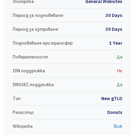
Употреба
General Websites
Период за подновяване
30 Days
Период за изтриване
30 Days
Подновяване при трансфер
1 Year
Поверителност
Да
IDN поддръжка
Не
DNSSEC поддръжка
Да
Тип
New gTLD
Регистър
Donuts
Wikipedia
Виж