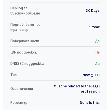
Период за
30 Days
възстановяване
Подновяване при
1 Year
трансфер
Поверителност
Да
IDN поддръжка
Не
DNSSEC поддръжка
Да
Тип
New gTLD
Must be related to the legal
Ограничения
profession
Регистър
Donuts Inc.