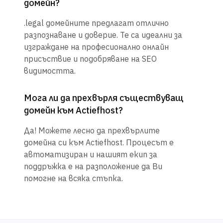
домейн?
.legal домейните предлагат отлично
разпознаване и доверие. Те са идеални за
изграждане на професионално онлайн
присъствие и подобряване на SEO
видимостта.
Мога ли да прехвърля съществуващ
домейн към Actiefhost?
Да! Можете лесно да прехвърлите
домейна си към Actiefhost. Процесът е
автоматизиран и нашият екип за
поддръжка е на разположение да Ви
помогне на всяка стъпка.