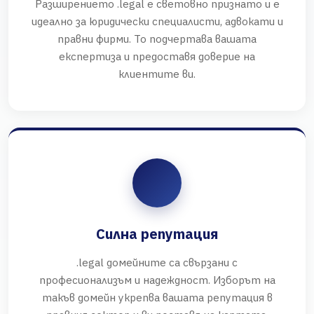
Разширението .legal е световно признато и е
идеално за юридически специалисти, адвокати и
правни фирми. То подчертава вашата
експертиза и предоставя доверие на
клиентите ви.
Силна репутация
.legal домейните са свързани с
професионализъм и надеждност. Изборът на
такъв домейн укрепва вашата репутация в