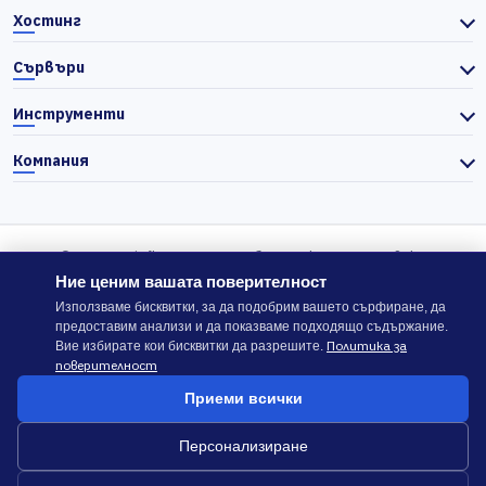
Хостинг
Сървъри
Инструменти
Компания
© 2026 Actiefhost. Съгласно българското търговско
законодателство цените в сайта се показват без ДДС, а ДДС се
Ние ценим вашата поверителност
изчислява отделно при завършване на поръчката, когато е
Използваме бисквитки, за да подобрим вашето сърфиране, да
предоставим анализи и да показваме подходящо съдържание.
приложимо.
Политика за
Вие избирате кои бисквитки да разрешите.
поверителност
В случай на спор, който не може да бъде решен директно с
Приеми всички
ACTIEFHOST LTD,
можете да използвате платформата
ODR
.
Персонализиране
Общи условия
Политика за сигурност