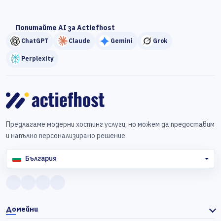
Попитайте AI за Actiefhost
ChatGPT
Claude
Gemini
Grok
Perplexity
Предлагаме модерни хостинг услуги, но можем да предоставим
и напълно персонализирано решение.
България
Домейни