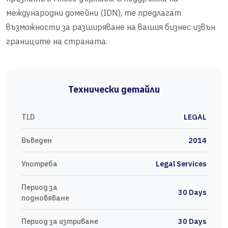
международни домейни (IDN), те предлагат
възможности за разширяване на вашия бизнес извън
границите на страната.
Технически детайли
TLD
LEGAL
Въведен
2014
Употреба
Legal Services
Период за
30 Days
подновяване
Период за изтриване
30 Days