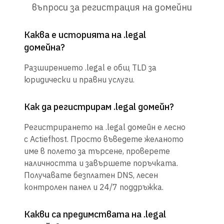
въпроси за регистрация на домейни
Каква е историята на .legal
домейна?
Разширението .legal е общ TLD за
юридически и правни услуги.
Как да регистрирам .legal домейн?
Регистрирането на .legal домейн е лесно
с Actiefhost. Просто въведете желаното
име в полето за търсене, проверете
наличността и завършете поръчката.
Получавате безплатен DNS, лесен
контролен панел и 24/7 поддръжка.
Какви са предимствата на .legal