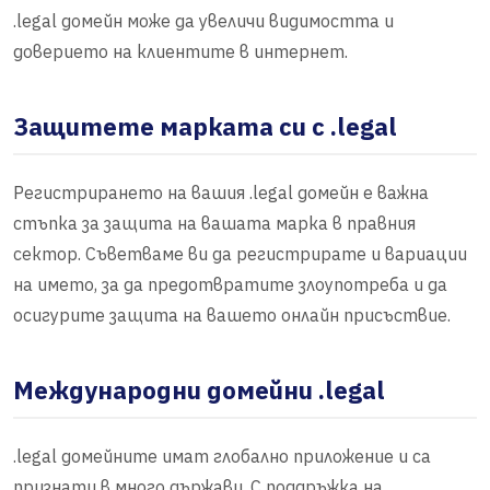
.legal домейн може да увеличи видимостта и
доверието на клиентите в интернет.
Защитете марката си с .legal
Регистрирането на вашия .legal домейн е важна
стъпка за защита на вашата марка в правния
сектор. Съветваме ви да регистрирате и вариации
на името, за да предотвратите злоупотреба и да
осигурите защита на вашето онлайн присъствие.
Международни домейни .legal
.legal домейните имат глобално приложение и са
признати в много държави. С поддръжка на