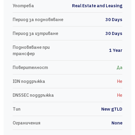
Употреба
Real Estate and Leasing
Период за подновяване
30 Days
Период за изтриване
30 Days
Подновяване при
1 Year
трансфер
Поверителност
Да
IDN поддръжка
Не
DNSSEC поддръжка
Не
Тип
New gTLD
Ограничения
None