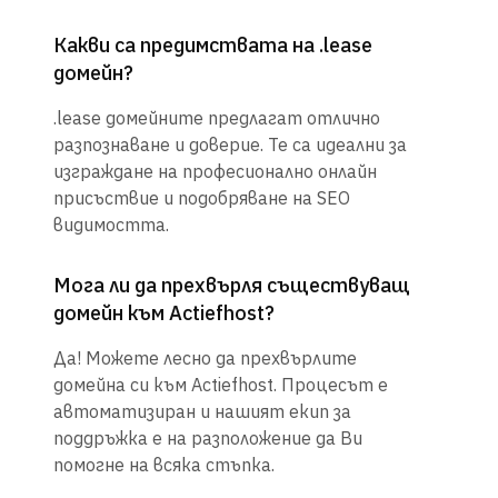
Какви са предимствата на .lease
домейн?
.lease домейните предлагат отлично
разпознаване и доверие. Те са идеални за
изграждане на професионално онлайн
присъствие и подобряване на SEO
видимостта.
Мога ли да прехвърля съществуващ
домейн към Actiefhost?
Да! Можете лесно да прехвърлите
домейна си към Actiefhost. Процесът е
автоматизиран и нашият екип за
поддръжка е на разположение да Ви
помогне на всяка стъпка.