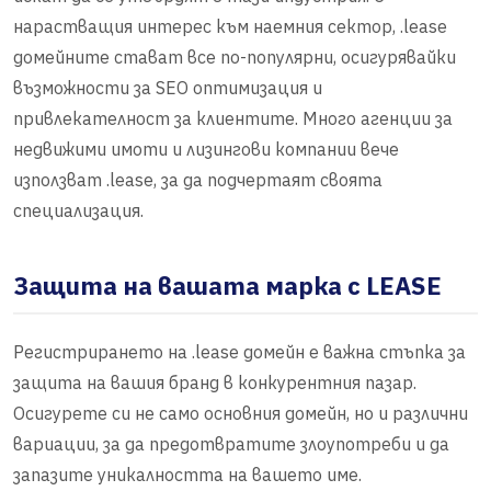
нарастващия интерес към наемния сектор, .lease
домейните стават все по-популярни, осигурявайки
възможности за SEO оптимизация и
привлекателност за клиентите. Много агенции за
недвижими имоти и лизингови компании вече
използват .lease, за да подчертаят своята
специализация.
Защита на вашата марка с LEASE
Регистрирането на .lease домейн е важна стъпка за
защита на вашия бранд в конкурентния пазар.
Осигурете си не само основния домейн, но и различни
вариации, за да предотвратите злоупотреби и да
запазите уникалността на вашето име.