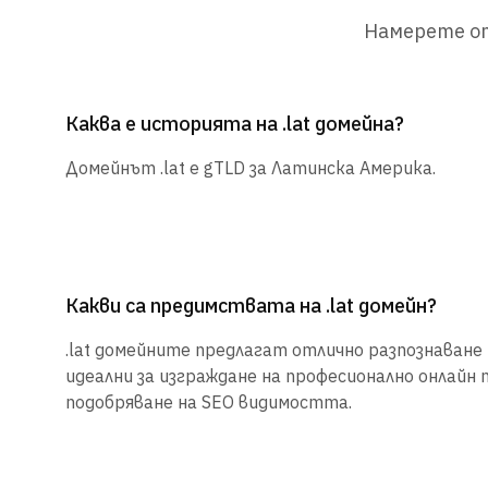
Намерете от
Каква е историята на .lat домейна?
Домейнът .lat е gTLD за Латинска Америка.
Какви са предимствата на .lat домейн?
.lat домейните предлагат отлично разпознаване и
идеални за изграждане на професионално онлайн 
подобряване на SEO видимостта.