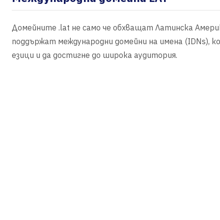
Домейните .lat не само че обхващат Латинска Америк
поддържат международни домейни на имена (IDNs), ко
езици и да достигне до широка аудитория.