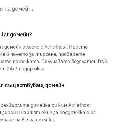
я на домейни
.lat домейн?
t домейн е лесно с Actiefhost. Просто
е в полето за търсене, проверете
шете поръчката. Получавате безплатен DNS,
 и 24/7 поддръжка.
рля съществуващ домейн
рехвърлите домейна си към Actiefhost.
иран и нашият екип за поддръжка е на
могне на всяка стъпка.