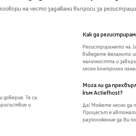
говори на често задавани въпроси за регистраци
Как да регистрирам 
Регистрирането на .la
въведете желаното им
наличността и завър
лесен контролен панел
Мога ли да прехвъ
към Actiefhost?
 доверие. Те са
присъствие и
Да! Можете лесно да п
Процесът е автоматиз
разположение да Ви по