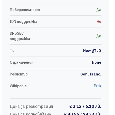
Поверителност
Да
IDN поддръжка
Не
DNSSEC
Да
поддръжка
Тип
New gTLD
Ограничения
None
Регистър
Donuts Inc.
Wikipedia
Виж
Цена за регистрация
€ 3.12 / 6.10 лв.
Цена за подновяване
€ 40.56 / 79.33 лв.