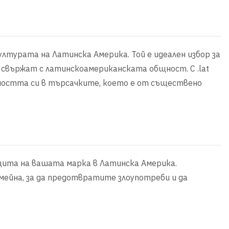
културата на Латинска Америка. Той е идеален избор за
е свържат с латинскоамериканската общност. С .lat
мостта си в търсачките, което е от съществено
ащита на вашата марка в Латинска Америка.
мейна, за да предотвратите злоупотреби и да