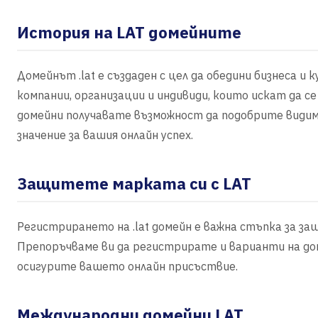
История на LAT домейните
Домейнът .lat е създаден с цел да обедини бизнеса и 
компании, организации и индивиди, които искат да с
домейни получавате възможност да подобрите види
значение за вашия онлайн успех.
Защитете марката си с LAT
Регистрирането на .lat домейн е важна стъпка за з
Препоръчваме ви да регистрирате и варианти на до
осигурите вашето онлайн присъствие.
Международни домейни LAT