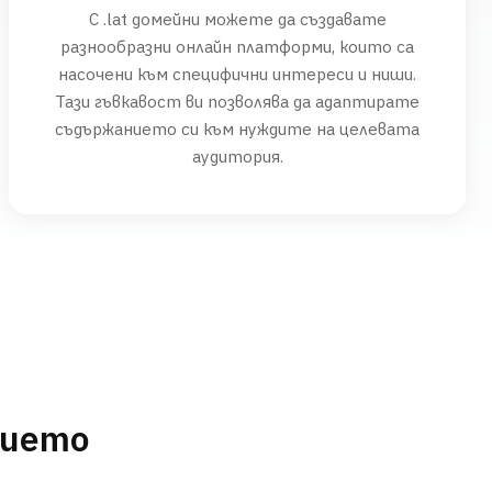
С .lat домейни можете да създавате
разнообразни онлайн платформи, които са
насочени към специфични интереси и ниши.
Тази гъвкавост ви позволява да адаптирате
съдържанието си към нуждите на целевата
аудитория.
нието