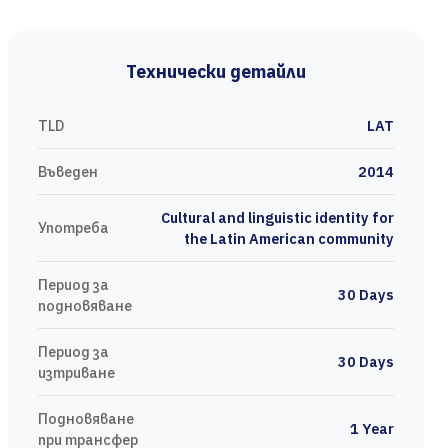
Технически детайли
TLD
LAT
Въведен
2014
Cultural and linguistic identity for
Употреба
the Latin American community
Период за
30 Days
подновяване
Период за
30 Days
изтриване
Подновяване
1 Year
при трансфер