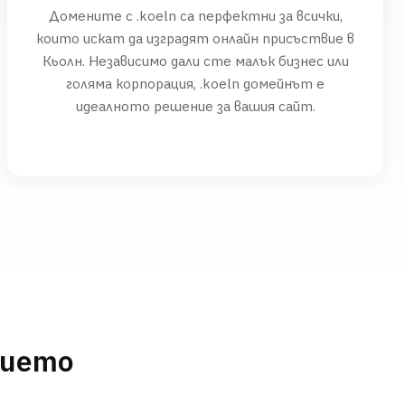
Домените с .koeln са перфектни за всички,
които искат да изградят онлайн присъствие в
Кьолн. Независимо дали сте малък бизнес или
голяма корпорация, .koeln домейнът е
идеалното решение за вашия сайт.
нието