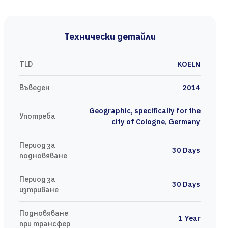
Технически детайли
TLD
KOELN
Въведен
2014
Geographic, specifically for the
Употреба
city of Cologne, Germany
Период за
30 Days
подновяване
Период за
30 Days
изтриване
Подновяване
1 Year
при трансфер