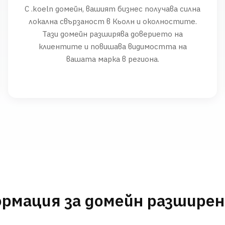
С .koeln домейн, вашият бизнес получава силна
локална свързаност в Кьолн и околностите.
Тази домейн разширява доверието на
клиентите и повишава видимостта на
вашата марка в региона.
рмация за домейн разшире