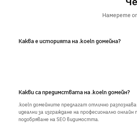
Че
Намерете от
Каква е историята на .koeln домейна?
Какви са предимствата на .koeln домейн?
.koeln домейните предлагат отлично разпознаван
идеални за изграждане на професионално онлайн 
подобряване на SEO видимостта.