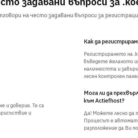
сто задавани въпроси за .ko
говори на често задавани въпроси за регистраци
Как да регистрирам 
Регистрирането на .ko
въведете желаното им
наличността и завър
лесен контролен панел
Мога ли да прехвъ
към Actiefhost?
е и доверие. Те са
присъствие и
Да! Можете лесно да п
Процесът е автоматиз
разположение да Ви по