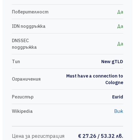
Поверителност
Да
IDN поддръжка
Да
DNSSEC
Да
поддръжка
Тип
New gTLD
Must have a connection to
Ограничения
Cologne
Регистър
Eurid
Wikipedia
Виж
Цена за регистрация
€ 27.26 / 53.32 лв.