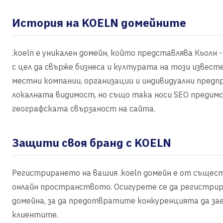
История на KOELN домейните
.koeln е уникален домейн, който представлява Кьолн 
с цел да свърже бизнеса и културата на този известе
местни компании, организации и индивидуални предпри
локалната видимост, но също така носи SEO предим
географската свързаност на сайта.
Защити своя бранд с KOELN
Регистрирането на вашия .koeln домейн е от същес
онлайн пространството. Осигурете се да регистрир
домейна, за да предотвратите конкуренцията да зае
клиентите.