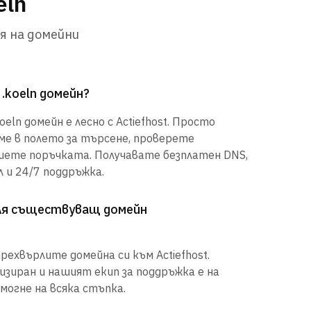
eln
я на домейни
.koeln домейн?
eln домейн е лесно с Actiefhost. Просто
е в полето за търсене, проверете
шете поръчката. Получавате безплатен DNS,
 и 24/7 поддръжка.
рля съществуващ домейн
рехвърлите домейна си към Actiefhost.
иран и нашият екип за поддръжка е на
могне на всяка стъпка.