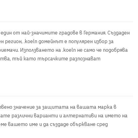
- един от най-значимите градове в Германия. Създаден
н регион, .koeln домейнът е популярен избор за
емачи. Използването на .koeln не само че подобрява
ства, тъй като търсачките разпознават
твено значение за защитата на вашата марка в
ате различни варианти и алтернативи на името на
ме вашето име и да създаде объркване сред