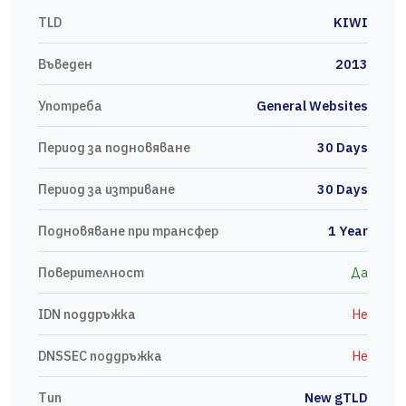
TLD
KIWI
Въведен
2013
Употреба
General Websites
Период за подновяване
30 Days
Период за изтриване
30 Days
Подновяване при трансфер
1 Year
Поверителност
Да
IDN поддръжка
Не
DNSSEC поддръжка
Не
Тип
New gTLD