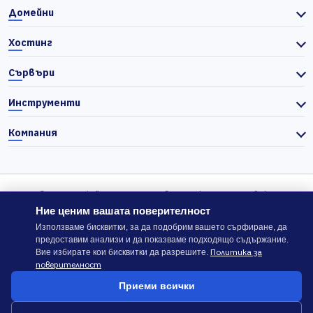
Домейни
Хостинг
Сървъри
Инструменти
Компания
© 2026 Actiefhost. Съгласно българското търговско
законодателство цените в сайта се показват без ДДС, а ДДС се
Ние ценим вашата поверителност
изчислява отделно при завършване на поръчката, когато е
Използваме бисквитки, за да подобрим вашето сърфиране, да
предоставим анализи и да показваме подходящо съдържание.
приложимо.
Политика за
Вие избирате кои бисквитки да разрешите.
поверителност
В случай на спор, който не може да бъде решен директно с
Приеми всички
ACTIEFHOST LTD,
можете да използвате платформата
ODR
.