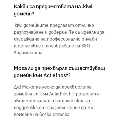
Какви са предимствата на .kiwi
домейн?
.kiwi домейните предлагат отлично
разпознаване и доверие. Те са идеални за
изграждане на професионално онлайн
присъствие и подобряване на SEO
видимостта.
Мога ли да прехвърля съществуващ
домейн към Actiefhost?
Да! Можете лесно да прехвърлите
домейна си към Actiefhost. Процесът е
автоматизиран и нашият екип за
поддръжка е на разположение да Ви
помогне на всяка стъпка.