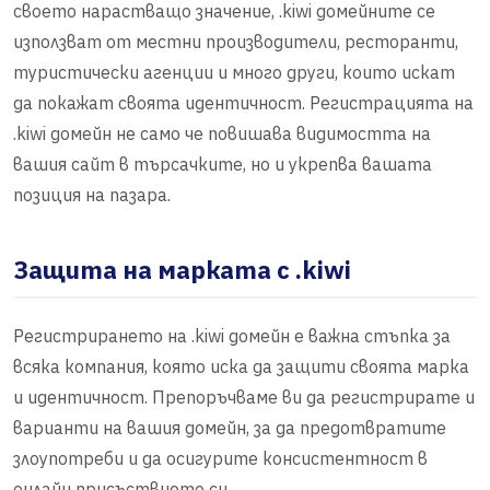
своето нарастващо значение, .kiwi домейните се
използват от местни производители, ресторанти,
туристически агенции и много други, които искат
да покажат своята идентичност. Регистрацията на
.kiwi домейн не само че повишава видимостта на
вашия сайт в търсачките, но и укрепва вашата
позиция на пазара.
Защита на марката с .kiwi
Регистрирането на .kiwi домейн е важна стъпка за
всяка компания, която иска да защити своята марка
и идентичност. Препоръчваме ви да регистрирате и
варианти на вашия домейн, за да предотвратите
злоупотреби и да осигурите консистентност в
онлайн присъствието си.