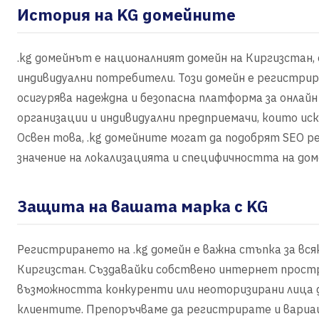
История на KG домейните
.kg домейнът е националният домейн на Киргизстан, 
индивидуални потребители. Този домейн е регистрир
осигурява надеждна и безопасна платформа за онлайн
организации и индивидуални предприемачи, които иск
Освен това, .kg домейните могат да подобрят SEO 
значение на локализацията и специфичността на до
Защита на вашата марка с KG
Регистрирането на .kg домейн е важна стъпка за вся
Киргизстан. Създавайки собствено интернет простр
възможността конкуренти или неоторизирани лица д
клиентите. Препоръчваме да регистрирате и вариаци