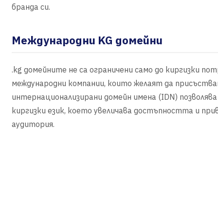
бранда си.
Международни KG домейни
.kg домейните не са ограничени само до киргизки п
международни компании, които желаят да присъстват
интернационализирани домейн имена (IDN) позволяв
киргизки език, което увеличава достъпността и пр
аудитория.