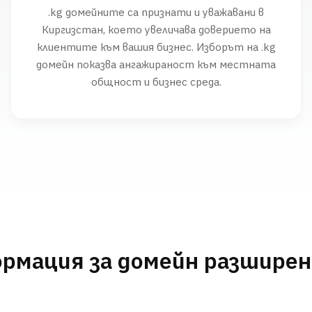
.kg домейните са признати и уважавани в
Киргизстан, което увеличава доверието на
клиентите към вашия бизнес. Изборът на .kg
домейн показва ангажираност към местната
общност и бизнес среда.
рмация за домейн разшире