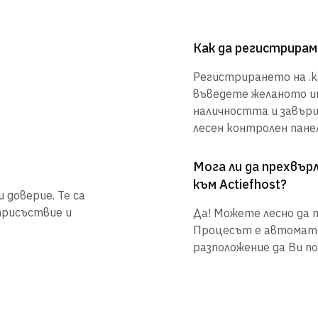
Как да регистрирам
Регистрирането на .kg
въведете желаното им
наличността и завър
лесен контролен панел
Мога ли да прехвъ
към Actiefhost?
 доверие. Те са
присъствие и
Да! Можете лесно да п
Процесът е автоматиз
разположение да Ви по