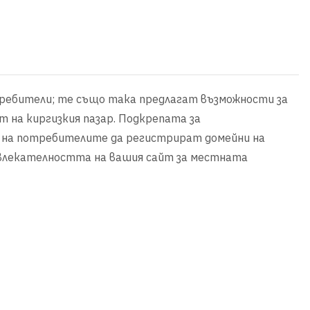
отребители; те също така предлагат възможности за
 на киргизкия пазар. Подкрепата за
а на потребителите да регистрират домейни на
ивлекателността на вашия сайт за местната