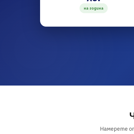
на година
Намерете от