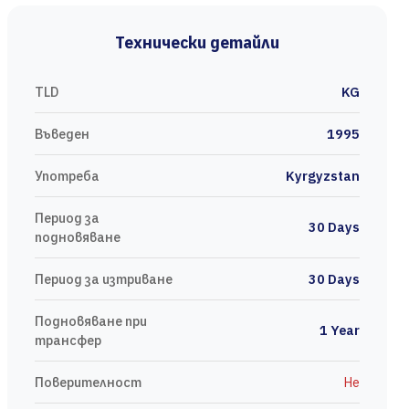
Технически детайли
TLD
KG
Въведен
1995
Употреба
Kyrgyzstan
Период за
30 Days
подновяване
Период за изтриване
30 Days
Подновяване при
1 Year
трансфер
Поверителност
Не