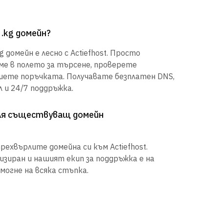
 .kg домейн?
 домейн е лесно с Actiefhost. Просто
е в полето за търсене, проверете
шете поръчката. Получавате безплатен DNS,
 и 24/7 поддръжка.
рля съществуващ домейн
рехвърлите домейна си към Actiefhost.
иран и нашият екип за поддръжка е на
могне на всяка стъпка.