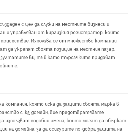
създаден с цел да служи на местните бизнеси и
ан и управляван от киргизкия регистратор, който
 присъствие. Използва се от множество компании,
ат да укрепят своята позиция на местния пазар.
резултатите ви, тъй като търсачките придават
мейните.
ка компания, която иска да защити своята марка в
анство с .kg домейн, вие предотвратявате
а използват подобни имена, които могат да объркат
и на домейна, за да осигурите по-добра защита на