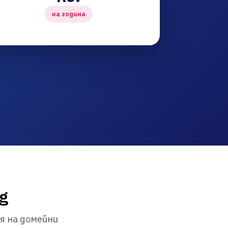
на година
g
я на домейни