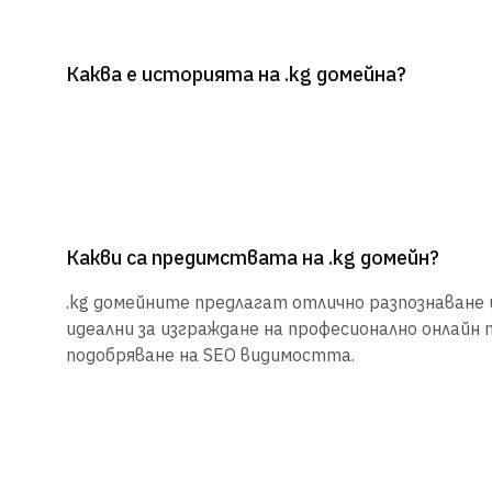
Каква е историята на .kg домейна?
Какви са предимствата на .kg домейн?
.kg домейните предлагат отлично разпознаване и
идеални за изграждане на професионално онлайн 
подобряване на SEO видимостта.