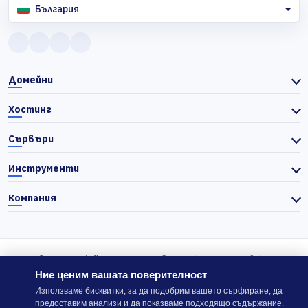
България
Домейни
Хостинг
Сървъри
Инструменти
Компания
© 2026 Actiefhost. Съгласно българското търговско
законодателство цените в сайта се показват без ДДС, а ДДС се
Ние ценим вашата поверителност
изчислява отделно при завършване на поръчката, когато е
Използваме бисквитки, за да подобрим вашето сърфиране, да
предоставим анализи и да показваме подходящо съдържание.
приложимо.