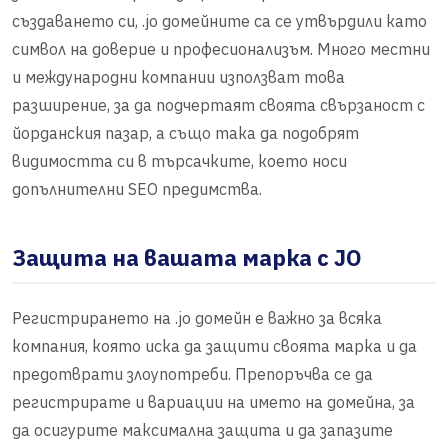
създаването си, .jo домейните са се утвърдили като
символ на доверие и професионализъм. Много местни
и международни компании използват това
разширение, за да подчертаят своята свързаност с
йорданския пазар, а също така да подобрят
видимостта си в търсачките, което носи
допълнителни SEO предимства.
Защита на вашата марка с JO
Регистрирането на .jo домейн е важно за всяка
компания, която иска да защити своята марка и да
предотврати злоупотреби. Препоръчва се да
регистрирате и вариации на името на домейна, за
да осигурите максимална защита и да запазите