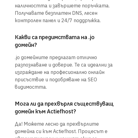
наличността и завършете поръчката.
Получавате безплатен DNS, лесен
контролен панел и 24/7 поддръжка.
Какви са предимствата на .jo
домейн?
.jo домейните предлагат отлично
разпознаване и доверие. Те са идеални за
изграждане на професионално онлайн
присъствие и подобряване на SEO
видимостта.
Мога ли да прехвърля съществуващ
домейн към Actiefhost?
Да! Можете лесно да прехвърлите
домейна си към Actiefhost. Процесът е