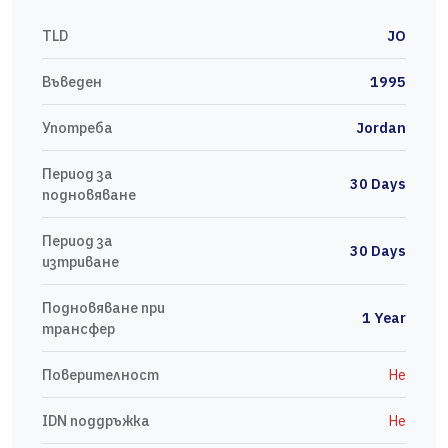
TLD
JO
Въведен
1995
Употреба
Jordan
Период за
30 Days
подновяване
Период за
30 Days
изтриване
Подновяване при
1 Year
трансфер
Поверителност
Не
IDN поддръжка
Не