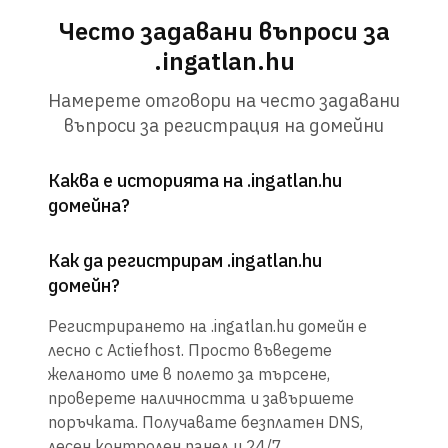
Често задавани въпроси за
.ingatlan.hu
Намерете отговори на често задавани
въпроси за регистрация на домейни
Каква е историята на .ingatlan.hu
домейна?
Как да регистрирам .ingatlan.hu
домейн?
Регистрирането на .ingatlan.hu домейн е
лесно с Actiefhost. Просто въведете
желаното име в полето за търсене,
проверете наличността и завършете
поръчката. Получавате безплатен DNS,
лесен контролен панел и 24/7