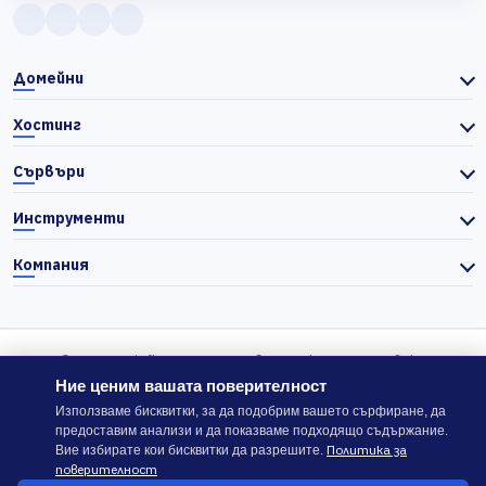
Домейни
Хостинг
Сървъри
Инструменти
Компания
© 2026 Actiefhost. Съгласно българското търговско
законодателство цените в сайта се показват без ДДС, а ДДС се
Ние ценим вашата поверителност
изчислява отделно при завършване на поръчката, когато е
Използваме бисквитки, за да подобрим вашето сърфиране, да
предоставим анализи и да показваме подходящо съдържание.
приложимо.
Политика за
Вие избирате кои бисквитки да разрешите.
поверителност