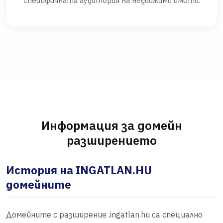
специфичната аудитория на недвижими имоти.
Информация за домейн
разширението
История на INGATLAN.HU
домейните
Домейните с разширение .ingatlan.hu са специално