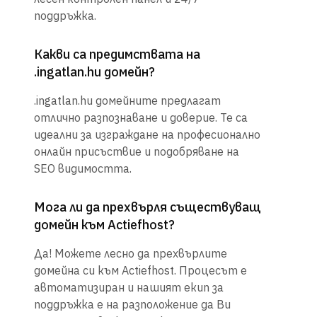
поддръжка.
Какви са предимствата на
.ingatlan.hu домейн?
.ingatlan.hu домейните предлагат
отлично разпознаване и доверие. Те са
идеални за изграждане на професионално
онлайн присъствие и подобряване на
SEO видимостта.
Мога ли да прехвърля съществуващ
домейн към Actiefhost?
Да! Можете лесно да прехвърлите
домейна си към Actiefhost. Процесът е
автоматизиран и нашият екип за
поддръжка е на разположение да Ви