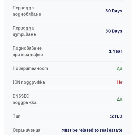
Период за
30 Days
подновяване
Период за
30 Days
изтриване
Подновяване
1 Year
при трансфер
Поверителност
Да
IDN поддръжка
Не
DNSSEC
Да
поддръжка
Тип
ccTLD
Ограничения
Must be related to real estate