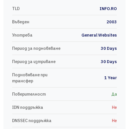
TLD
INFO.RO
Въведен
2003
Употреба
General Websites
Период за подновяване
30 Days
Период за изтриване
30 Days
Подновяване при
1 Year
трансфер
Поверителност
Да
IDN поддръжка
Не
DNSSEC поддръжка
Не