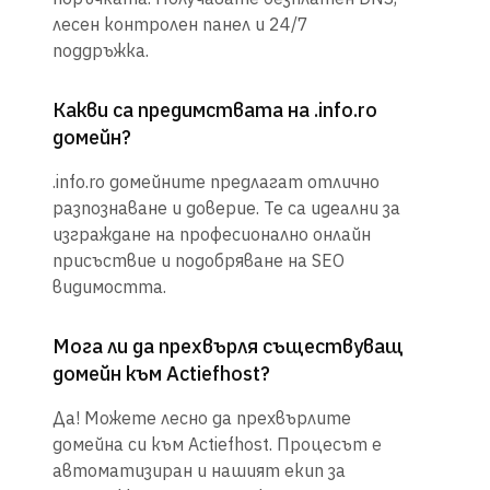
лесен контролен панел и 24/7
поддръжка.
Какви са предимствата на .info.ro
домейн?
.info.ro домейните предлагат отлично
разпознаване и доверие. Те са идеални за
изграждане на професионално онлайн
присъствие и подобряване на SEO
видимостта.
Мога ли да прехвърля съществуващ
домейн към Actiefhost?
Да! Можете лесно да прехвърлите
домейна си към Actiefhost. Процесът е
автоматизиран и нашият екип за