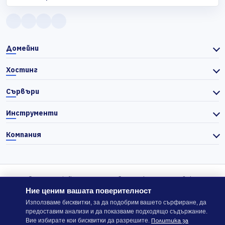
Домейни
Хостинг
Сървъри
Инструменти
Компания
© 2026 Actiefhost. Съгласно българското търговско
законодателство цените в сайта се показват без ДДС, а ДДС се
Ние ценим вашата поверителност
изчислява отделно при завършване на поръчката, когато е
Използваме бисквитки, за да подобрим вашето сърфиране, да
предоставим анализи и да показваме подходящо съдържание.
приложимо.
Политика за
Вие избирате кои бисквитки да разрешите.