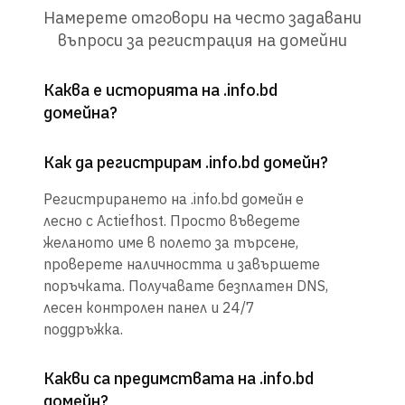
Намерете отговори на често задавани
въпроси за регистрация на домейни
Каква е историята на .info.bd
домейна?
Как да регистрирам .info.bd домейн?
Регистрирането на .info.bd домейн е
лесно с Actiefhost. Просто въведете
желаното име в полето за търсене,
проверете наличността и завършете
поръчката. Получавате безплатен DNS,
лесен контролен панел и 24/7
поддръжка.
Какви са предимствата на .info.bd
домейн?