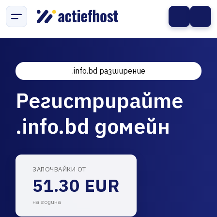
.info.bd разширение
Регистрирайте
.info.bd домейн
ЗАПОЧВАЙКИ ОТ
51.30 EUR
на година