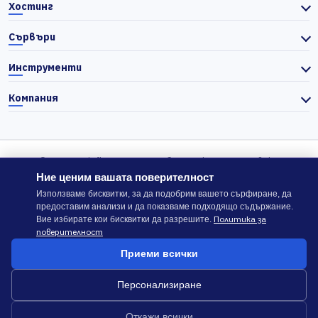
Хостинг
Сървъри
Инструменти
Компания
© 2026 Actiefhost. Съгласно българското търговско
законодателство цените в сайта се показват без ДДС, а ДДС се
Ние ценим вашата поверителност
изчислява отделно при завършване на поръчката, когато е
Използваме бисквитки, за да подобрим вашето сърфиране, да
предоставим анализи и да показваме подходящо съдържание.
приложимо.
Политика за
Вие избирате кои бисквитки да разрешите.
поверителност
В случай на спор, който не може да бъде решен директно с
Приеми всички
ACTIEFHOST LTD,
можете да използвате платформата
ODR
.
Персонализиране
Общи условия
Политика за сигурност
Откажи всички