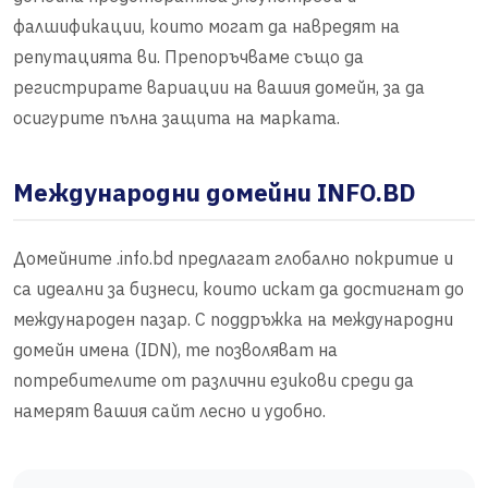
фалшификации, които могат да навредят на
репутацията ви. Препоръчваме също да
регистрирате вариации на вашия домейн, за да
осигурите пълна защита на марката.
Международни домейни INFO.BD
Домейните .info.bd предлагат глобално покритие и
са идеални за бизнеси, които искат да достигнат до
международен пазар. С поддръжка на международни
домейн имена (IDN), те позволяват на
потребителите от различни езикови среди да
намерят вашия сайт лесно и удобно.