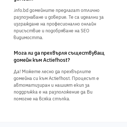
.info.bd домейните предлагат отлично
разпознаване и доверие. Те са идеални за
изграждане на професионално онлайн
присъствие и подобряване на SEO
видимостта.
Мога ли да прехвърля съществуващ
домейн към Actiefhost?
Да! Можете лесно да прехвърлите
домейна си към Actiefhost. Процесът е
автоматизиран и нашият екип за
поддръжка е на разположение да Ви
помогне на всяка стъпка.