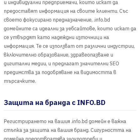
и индивидуални предприемачи, които искат да
предоставят информация на своите клиенти. Със
своето фокусирано предназначение, .info.bd
домейните са идеални за уебсайтове, които искат да
се утвърдят като надеждни източници на
информация. Те се използват от различни индустрии,
включително образование, здравеопазване и
дигитални медии, и предлагат значителни SEO
предимства за подобряване на видимостта в
търсачките.
Защита на бранда с INFO.BD
Регистрирането на вашия .info.bd домейн е важна
стъпка за защита на вашия бранд. Сигурността на
домейна предотвратява злоупотреби и