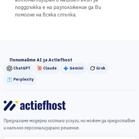
поддръжка е на разположение да Ви
помогне на всяка стъпка.
Попитайте AI за Actiefhost
ChatGPT
Claude
Gemini
Grok
Perplexity
Предлагаме модерни хостинг услуги, но можем да предоставим
и напълно персонализирано решение.