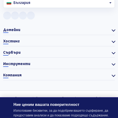
България
Домейни
Хостинг
Сървъри
Инструменти
Компания
© 2026 Actiefhost. Съгласно българското търговско
законодателство цените в сайта се показват без ДДС, а ДДС се
Ние ценим вашата поверителност
изчислява отделно при завършване на поръчката, когато е
Използваме бисквитки, за да подобрим вашето сърфиране, да
предоставим анализи и да показваме подходящо съдържание.
приложимо.