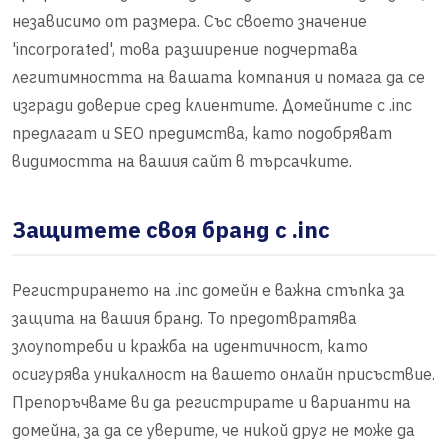
независимо от размера. Със своето значение
'incorporated', това разширение подчертава
легитимността на вашата компания и помага да се
изгради доверие сред клиентите. Домейните с .inc
предлагат и SEO предимства, като подобряват
видимостта на вашия сайт в търсачките.
Защитете своя бранд с .inc
Регистрирането на .inc домейн е важна стъпка за
защита на вашия бранд. То предотвратява
злоупотреби и кражба на идентичност, като
осигурява уникалност на вашето онлайн присъствие.
Препоръчваме ви да регистрирате и варианти на
домейна, за да се уверите, че никой друг не може да