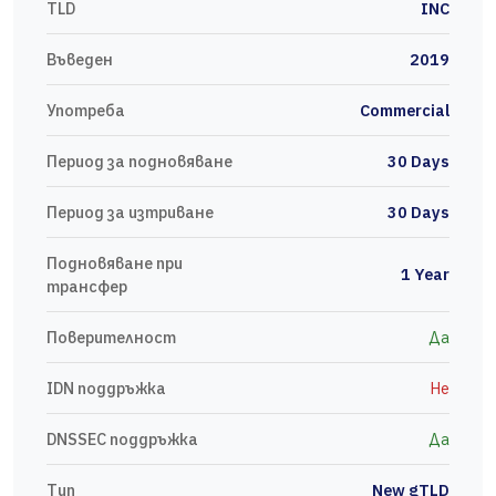
TLD
INC
Въведен
2019
Употреба
Commercial
Период за подновяване
30 Days
Период за изтриване
30 Days
Подновяване при
1 Year
трансфер
Поверителност
Да
IDN поддръжка
Не
DNSSEC поддръжка
Да
Тип
New gTLD