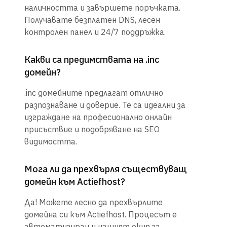
наличността и завършете поръчката.
Получавате безплатен DNS, лесен
контролен панел и 24/7 поддръжка.
Какви са предимствата на .inc
домейн?
.inc домейните предлагат отлично
разпознаване и доверие. Те са идеални за
изграждане на професионално онлайн
присъствие и подобряване на SEO
видимостта.
Мога ли да прехвърля съществуващ
домейн към Actiefhost?
Да! Можете лесно да прехвърлите
домейна си към Actiefhost. Процесът е
автоматизиран и нашият екип за