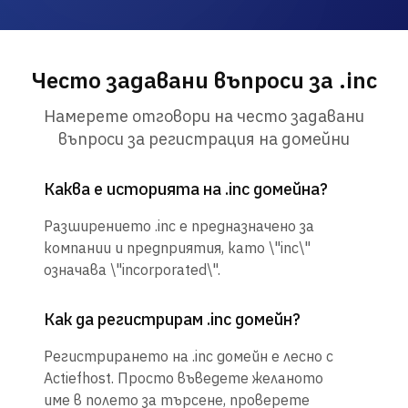
Често задавани въпроси за .inc
Намерете отговори на често задавани
въпроси за регистрация на домейни
Каква е историята на .inc домейна?
Разширението .inc е предназначено за
компании и предприятия, като \"inc\"
означава \"incorporated\".
Как да регистрирам .inc домейн?
Регистрирането на .inc домейн е лесно с
Actiefhost. Просто въведете желаното
име в полето за търсене, проверете