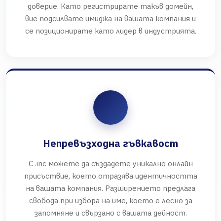
доверие. Като регистрирате такъв домейн,
вие подсилвате имиджа на вашата компания и
се позиционирате като лидер в индустрията.
Непревъзходна гъвкавост
С .inc можете да създадете уникално онлайн
присъствие, което отразява идентичността
на вашата компания. Разширението предлага
свобода при избора на име, което е лесно за
запомняне и свързано с вашата дейност.