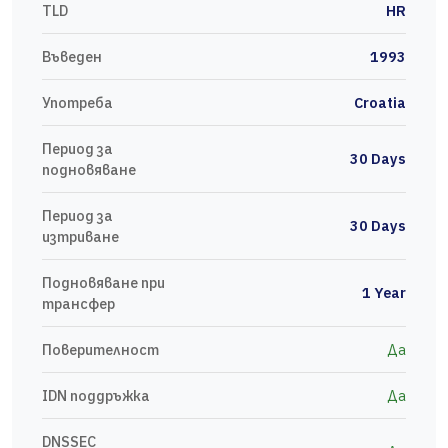
TLD
HR
Въведен
1993
Употреба
Croatia
Период за
30 Days
подновяване
Период за
30 Days
изтриване
Подновяване при
1 Year
трансфер
Поверителност
Да
IDN поддръжка
Да
DNSSEC