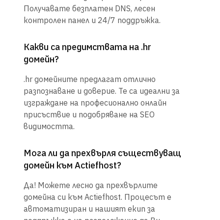
Получавате безплатен DNS, лесен
контролен панел и 24/7 поддръжка.
Какви са предимствата на .hr
домейн?
.hr домейните предлагат отлично
разпознаване и доверие. Те са идеални за
изграждане на професионално онлайн
присъствие и подобряване на SEO
видимостта.
Мога ли да прехвърля съществуващ
домейн към Actiefhost?
Да! Можете лесно да прехвърлите
домейна си към Actiefhost. Процесът е
автоматизиран и нашият екип за