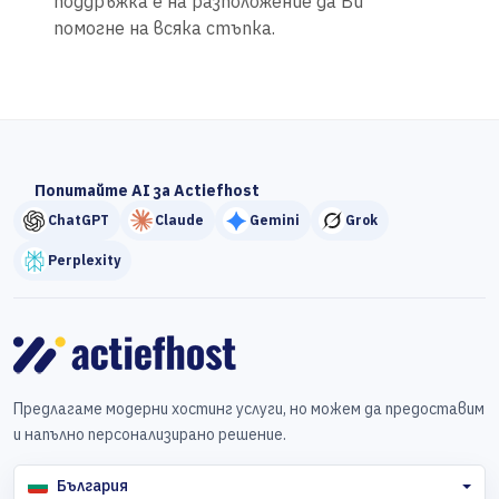
поддръжка е на разположение да Ви
помогне на всяка стъпка.
Попитайте AI за Actiefhost
ChatGPT
Claude
Gemini
Grok
Perplexity
Предлагаме модерни хостинг услуги, но можем да предоставим
и напълно персонализирано решение.
България