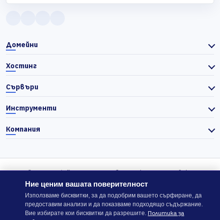
Домейни
Хостинг
Сървъри
Инструменти
Компания
© 2026 Actiefhost. Съгласно българското търговско
законодателство цените в сайта се показват без ДДС, а ДДС се
Ние ценим вашата поверителност
изчислява отделно при завършване на поръчката, когато е
Използваме бисквитки, за да подобрим вашето сърфиране, да
предоставим анализи и да показваме подходящо съдържание.
приложимо.
Политика за
Вие избирате кои бисквитки да разрешите.