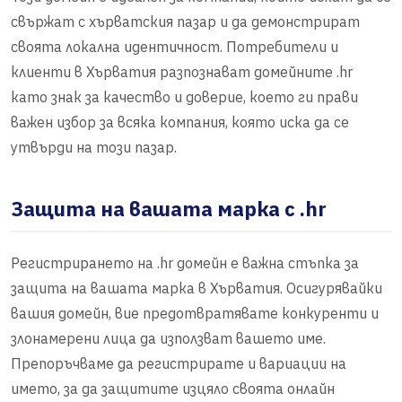
свържат с хърватския пазар и да демонстрират
своята локална идентичност. Потребители и
клиенти в Хърватия разпознават домейните .hr
като знак за качество и доверие, което ги прави
важен избор за всяка компания, която иска да се
утвърди на този пазар.
Защита на вашата марка с .hr
Регистрирането на .hr домейн е важна стъпка за
защита на вашата марка в Хърватия. Осигурявайки
вашия домейн, вие предотвратявате конкуренти и
злонамерени лица да използват вашето име.
Препоръчваме да регистрирате и вариации на
името, за да защитите изцяло своята онлайн