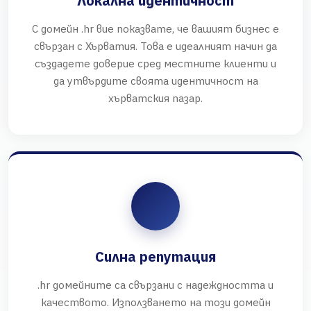
Локална идентичност
С домейн .hr вие показвате, че вашият бизнес е
свързан с Хърватия. Това е идеалният начин да
създадете доверие сред местните клиенти и
да утвърдите своята идентичност на
хърватския пазар.
Силна репутация
.hr домейните са свързани с надеждността и
качеството. Използването на този домейн