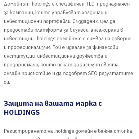
Домейнът .holdings е специфичен TLD, предназначен
за компании, които управляват холдинги и
инвестиционни портфейли. Създаден с цел да
предостави платформа за бизнеси, ангажирани в
инвестиции, .holdings домейнът е символ на доверие
и професионализъм. Той е идеален за финансови
институции, инвестиционни дружества и
предприемачи, които искат да засилят своята
онлайн присъствие и да подобрят SEO резултатите
си.
Защита на вашата марка с
HOLDINGS
Регистрирането на .holdings домейн е важна стъпка