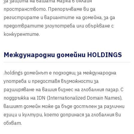
за защита на вашата марка в онлайн
пространството. Препоръчваме ви да
регистрирате и вариантите на домейна, за да
предотвратите злоупотреба или объркване с
конкурентите.
Международни домейни HOLDINGS
.holdings домейнът е подходящ за международна
употреба и предоставя възможности за
разширяване на вашия бизнес на глобалния пазар. С
поддръжка на IDN (Internationalized Domain Names),
вашият домейн може да бъде достъпен за различни
езици и култури, което допринася за глобалния ви
обхват.