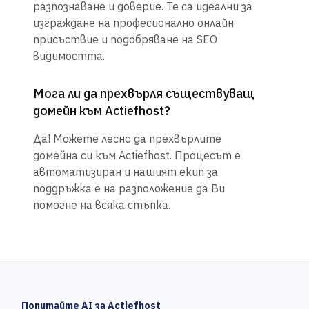
разпознаване и доверие. Те са идеални за
изграждане на професионално онлайн
присъствие и подобряване на SEO
видимостта.
Мога ли да прехвърля съществуващ
домейн към Actiefhost?
Да! Можете лесно да прехвърлите
домейна си към Actiefhost. Процесът е
автоматизиран и нашият екип за
поддръжка е на разположение да Ви
помогне на всяка стъпка.
Попитайте AI за Actiefhost