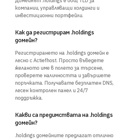
Домейнът .holdings е общ TLD за
компании, управляващи холдинги и
инвестиционни портфейли.
Как да регистрирам .holdings
домейн?
Регистрирането на .holdings домейн е
лесно с Actiefhost. Просто въведете
желаното име в полето за търсене,
проверете наличността и завършете
поръчката. Получавате безплатен DNS,
лесен контролен панел и 24/7
поддръжка.
Какви са предимствата на .holdings
домейн?
.holdings домейните предлагат отлично