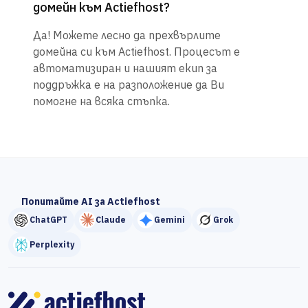
домейн към Actiefhost?
Да! Можете лесно да прехвърлите
домейна си към Actiefhost. Процесът е
автоматизиран и нашият екип за
поддръжка е на разположение да Ви
помогне на всяка стъпка.
Попитайте AI за Actiefhost
ChatGPT
Claude
Gemini
Grok
Perplexity