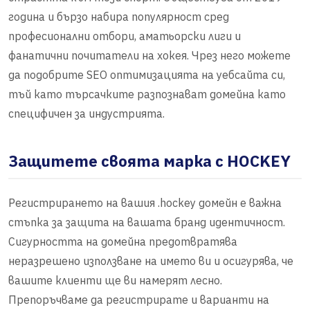
година и бързо набира популярност сред
професионални отбори, аматьорски лиги и
фанатични почитатели на хокея. Чрез него можете
да подобрите SEO оптимизацията на уебсайта си,
тъй като търсачките разпознават домейна като
специфичен за индустрията.
Защитете своята марка с HOCKEY
Регистрирането на вашия .hockey домейн е важна
стъпка за защита на вашата бранд идентичност.
Сигурността на домейна предотвратява
неразрешено използване на името ви и осигурява, че
вашите клиенти ще ви намерят лесно.
Препоръчваме да регистрирате и варианти на