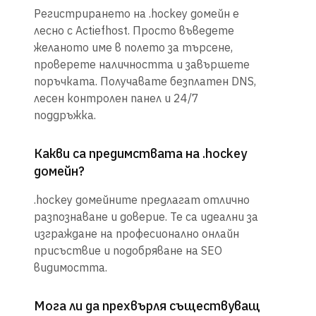
Регистрирането на .hockey домейн е
лесно с Actiefhost. Просто въведете
желаното име в полето за търсене,
проверете наличността и завършете
поръчката. Получавате безплатен DNS,
лесен контролен панел и 24/7
поддръжка.
Какви са предимствата на .hockey
домейн?
.hockey домейните предлагат отлично
разпознаване и доверие. Те са идеални за
изграждане на професионално онлайн
присъствие и подобряване на SEO
видимостта.
Мога ли да прехвърля съществуващ