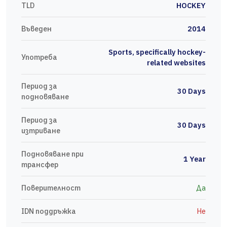
TLD
HOCKEY
Въведен
2014
Sports, specifically hockey-
Употреба
related websites
Период за
30 Days
подновяване
Период за
30 Days
изтриване
Подновяване при
1 Year
трансфер
Поверителност
Да
IDN поддръжка
Не