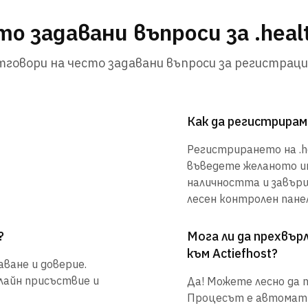
о задавани въпроси за .heal
говори на често задавани въпроси за регистраци
Как да регистрирам 
Регистрирането на .hea
въведете желаното им
наличността и завър
лесен контролен панел
?
Мога ли да прехвъ
към Actiefhost?
аване и доверие.
нлайн присъствие и
Да! Можете лесно да п
Процесът е автоматиз