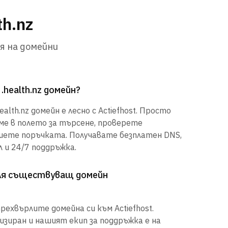
th.nz
я на домейни
.health.nz домейн?
lth.nz домейн е лесно с Actiefhost. Просто
е в полето за търсене, проверете
шете поръчката. Получавате безплатен DNS,
 и 24/7 поддръжка.
рля съществуващ домейн
рехвърлите домейна си към Actiefhost.
иран и нашият екип за поддръжка е на