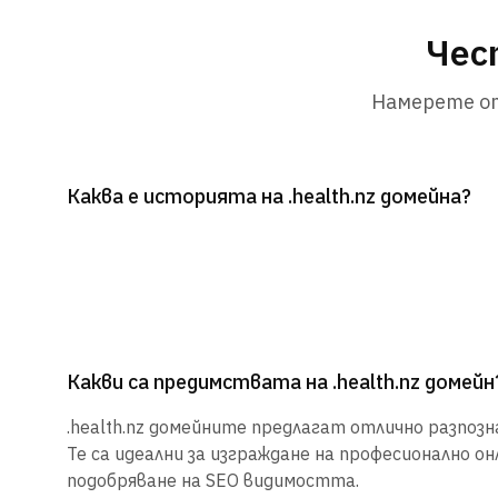
Чест
Намерете от
Каква е историята на .health.nz домейна?
Какви са предимствата на .health.nz домейн
.health.nz домейните предлагат отлично разпозн
Те са идеални за изграждане на професионално о
подобряване на SEO видимостта.