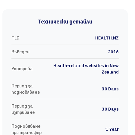
Технически детайли
TLD
HEALTH.NZ
Въведен
2016
Health-related websites in New
Употреба
Zealand
Период за
30 Days
подновяване
Период за
30 Days
изтриване
Подновяване
1 Year
при трансфер