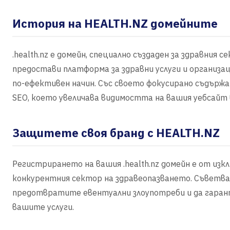
История на HEALTH.NZ домейните
.health.nz е домейн, специално създаден за здравния 
предостави платформа за здравни услуги и организ
по-ефективен начин. Със своето фокусирано съдържан
SEO, което увеличава видимостта на вашия уебсайт
Защитете своя бранд с HEALTH.NZ
Регистрирането на вашия .health.nz домейн е от и
конкурентния сектор на здравеопазването. Съветвам
предотвратите евентуални злоупотреби и да гаран
вашите услуги.