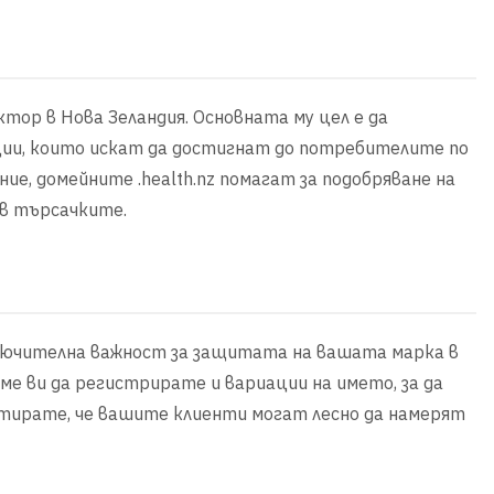
сектор в Нова Зеландия. Основната му цел е да
ации, които искат да достигнат до потребителите по
ие, домейните .health.nz помагат за подобряване на
 в търсачките.
зключителна важност за защитата на вашата марка в
е ви да регистрирате и вариации на името, за да
тирате, че вашите клиенти могат лесно да намерят