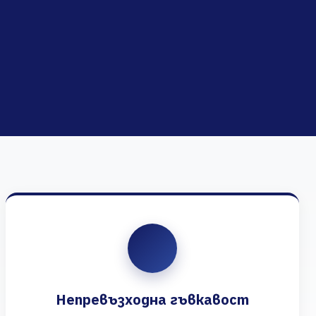
Непревъзходна гъвкавост