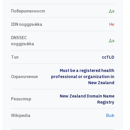
Поверителност
Да
IDN поддръжка
Не
DNSSEC
Да
поддръжка
Тип
ccTLD
Must be a registered health
Ограничения
professional or organization in
New Zealand
New Zealand Domain Name
Регистър
Registry
Wikipedia
Виж