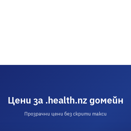
Цени за .health.nz домейн
Прозрачни цени без скрити такси