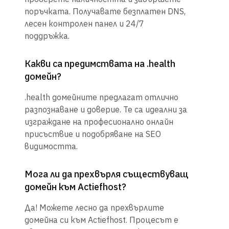
поръчката. Получавате безплатен DNS,
лесен контролен панел и 24/7
поддръжка.
Какви са предимствата на .health
домейн?
.health домейните предлагат отлично
разпознаване и доверие. Те са идеални за
изграждане на професионално онлайн
присъствие и подобряване на SEO
видимостта.
Мога ли да прехвърля съществуващ
домейн към Actiefhost?
Да! Можете лесно да прехвърлите
домейна си към Actiefhost. Процесът е