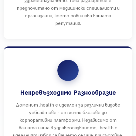
здравеопазването. Това разширение е
предпочитано от медицински специалисти и
организации, което повишава вашата
репутация.
Непревъзходимо Разнообразие
Доменът .health е идеален за различни видове
уебсайтове - от лични блогове до
корпоративни платформи. Независимо от
вашата ниша в здравеопазването, .health е
идеалният избор за вашето онлайн присъствие.