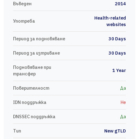
Въведен
2014
Health-related
Употреба
websites
Период за подновяване
30 Days
Период за изтриване
30 Days
Подновяване при
1 Year
трансфер
Поверителност
Да
IDN поддръжка
Не
DNSSEC поддръжка
Да
Тип
New gTLD