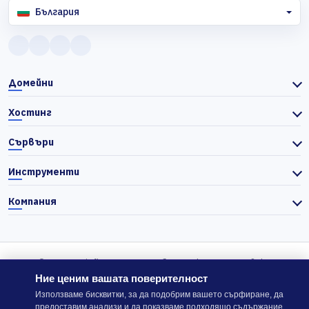
България
Домейни
Хостинг
Сървъри
Инструменти
Компания
© 2026 Actiefhost. Съгласно българското търговско
законодателство цените в сайта се показват без ДДС, а ДДС се
Ние ценим вашата поверителност
изчислява отделно при завършване на поръчката, когато е
Използваме бисквитки, за да подобрим вашето сърфиране, да
предоставим анализи и да показваме подходящо съдържание.
приложимо.