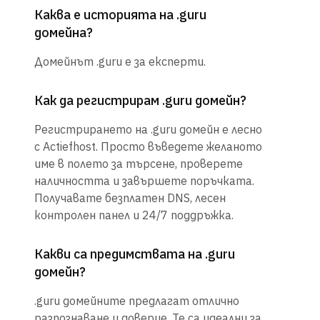
Каква е историята на .guru
домейна?
Домейнът .guru е за експерти.
Как да регистрирам .guru домейн?
Регистрирането на .guru домейн е лесно
с Actiefhost. Просто въведете желаното
име в полето за търсене, проверете
наличността и завършете поръчката.
Получавате безплатен DNS, лесен
контролен панел и 24/7 поддръжка.
Какви са предимствата на .guru
домейн?
.guru домейните предлагат отлично
разпознаване и доверие. Те са идеални за