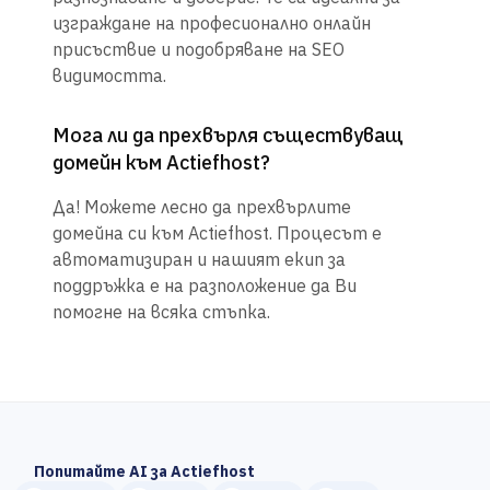
изграждане на професионално онлайн
присъствие и подобряване на SEO
видимостта.
Мога ли да прехвърля съществуващ
домейн към Actiefhost?
Да! Можете лесно да прехвърлите
домейна си към Actiefhost. Процесът е
автоматизиран и нашият екип за
поддръжка е на разположение да Ви
помогне на всяка стъпка.
Попитайте AI за Actiefhost