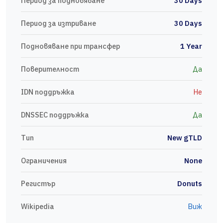
Период за подновяване
30 Days
Период за изтриване
30 Days
Подновяване при трансфер
1 Year
Поверителност
Да
IDN поддръжка
Не
DNSSEC поддръжка
Да
Тип
New gTLD
Ограничения
None
Регистър
Donuts
Wikipedia
Виж