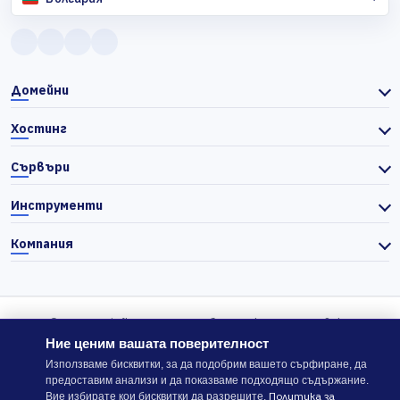
Домейни
Хостинг
Сървъри
Инструменти
Компания
© 2026 Actiefhost. Съгласно българското търговско
законодателство цените в сайта се показват без ДДС, а ДДС се
Ние ценим вашата поверителност
изчислява отделно при завършване на поръчката, когато е
Използваме бисквитки, за да подобрим вашето сърфиране, да
предоставим анализи и да показваме подходящо съдържание.
приложимо.
Политика за
Вие избирате кои бисквитки да разрешите.