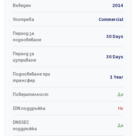
Въведен
2014
Употреба
Commercial
Период за
30 Days
подновяване
Период за
30 Days
изтриване
Подновяване при
1 Year
трансфер
Поверителност
Да
IDN поддръжка
Не
DNSSEC
Да
поддръжка