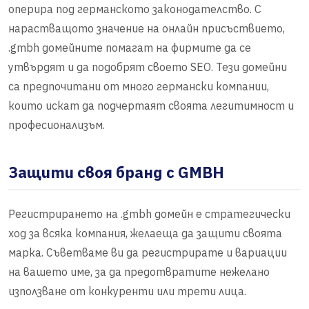
оперира под германското законодателство. С
нарастващото значение на онлайн присъствието,
.gmbh домейните помагат на фирмите да се
утвърдят и да подобрят своето SEO. Тези домейни
са предпочитани от много германски компании,
които искат да подчертаят своята легитимност и
професионализъм.
Защити своя бранд с GMBH
Регистрирането на .gmbh домейн е стратегически
ход за всяка компания, желаеща да защити своята
марка. Съветваме ви да регистрирате и вариации
на вашето име, за да предотвратите нежелано
използване от конкуренти или трети лица.