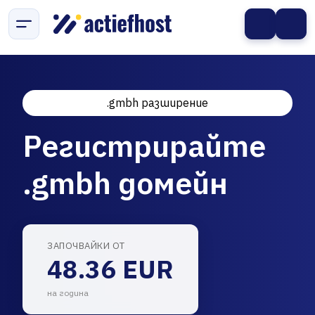
.gmbh разширение
Регистрирайте
.gmbh домейн
ЗАПОЧВАЙКИ ОТ
48.36 EUR
на година