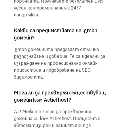
поръчката. Получавате безплатен DNS,
лесен контролен панел и 24/7
поддръжка.
Какви са предимствата на .gmbh
домейн?
.gmbh домейните предлагат отлично
разпознаване и доверие. Те са идеални за
изграждане на професионално онлайн
присъствие и подобряване на SEO
видимостта.
Мога ли да прехвърля съществуващ
домейн към Actiefhost?
Да! Можете лесно да прехвърлите
домейна си към Actiefhost. Процесът е
автоматизиран и нашият екип за