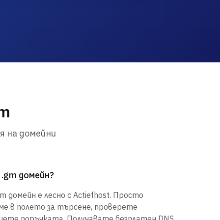
gm
я на домейни
 .gm домейн?
 домейн е лесно с Actiefhost. Просто
е в полето за търсене, проверете
шете поръчката. Получавате безплатен DNS,