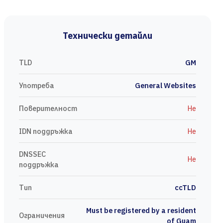
Технически детайли
TLD
GM
Употреба
General Websites
Поверителност
Не
IDN поддръжка
Не
DNSSEC
Не
поддръжка
Тип
ccTLD
Must be registered by a resident
Ограничения
of Guam