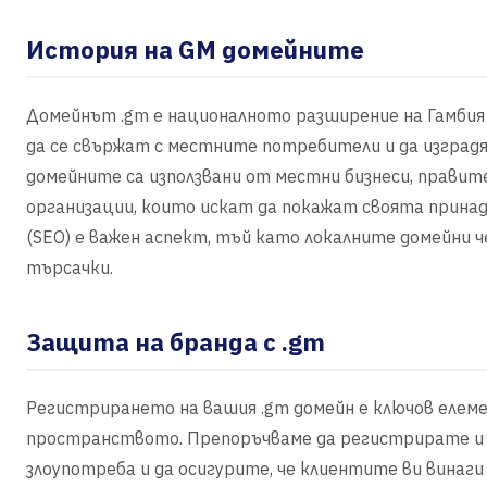
История на GM домейните
Домейнът .gm е националното разширение на Гамбия и
да се свържат с местните потребители и да изград
домейните са използвани от местни бизнеси, прав
организации, които искат да покажат своята прина
(SEO) е важен аспект, тъй като локалните домейни
търсачки.
Защита на бранда с .gm
Регистрирането на вашия .gm домейн е ключов елем
пространството. Препоръчваме да регистрирате и 
злоупотреба и да осигурите, че клиентите ви винаги