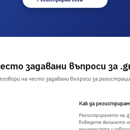
есто задавани въпроси за .
говори на често задавани въпроси за регистраци
Как да регистрирам
Регистрирането на .gm
въведете желаното им
наличността и завър