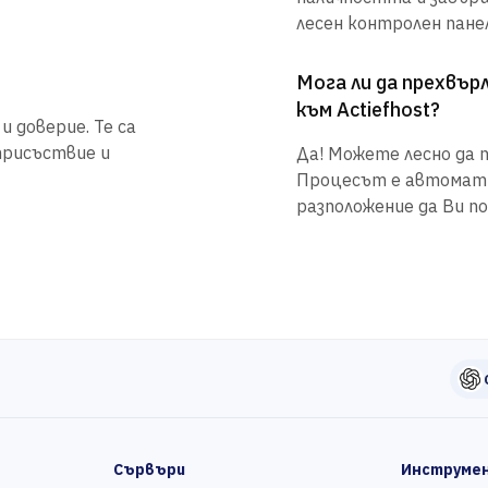
лесен контролен панел
Мога ли да прехвъ
към Actiefhost?
 доверие. Те са
присъствие и
Да! Можете лесно да п
Процесът е автоматиз
разположение да Ви по
Сървъри
Инструме