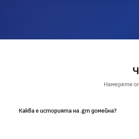
Ч
Намерете от
Каква е историята на .gm домейна?