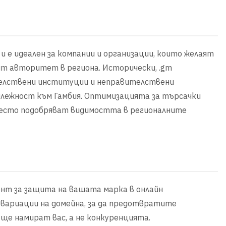
 е идеален за компании и организации, които желаят
ят авторитет в региона. Исторически, .gm
ителствени институции и неправителствени
длежност към Гамбия. Оптимизацията за търсачки
 често подобряват видимостта в регионалните
ент за защита на вашата марка в онлайн
вариации на домейна, за да предотвратите
 ще намират вас, а не конкуренцията.