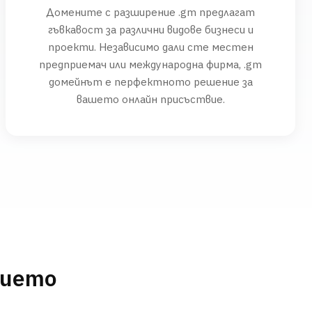
Домените с разширение .gm предлагат
гъвкавост за различни видове бизнеси и
проекти. Независимо дали сте местен
предприемач или международна фирма, .gm
домейнът е перфектното решение за
вашето онлайн присъствие.
нието