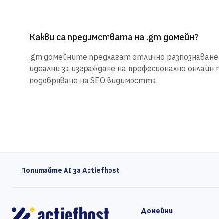
Какви са предимствата на .gm домейн?
.gm домейните предлагат отлично разпознаване и
идеални за изграждане на професионално онлайн 
подобряване на SEO видимостта.
Попитайте AI за Actiefhost
Домейни