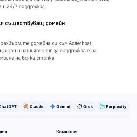
 и 24/7 поддръжка.
рля съществуващ домейн
рехвърлите домейна си към Actiefhost.
иран и нашият екип за поддръжка е на
могне на всяка стъпка.
ChatGPT
Claude
Gemini
Grok
Perplexity
нти
Компания