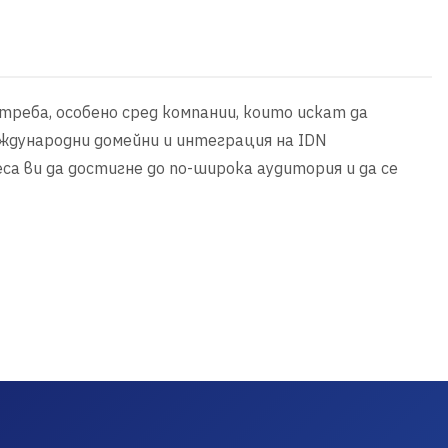
реба, особено сред компании, които искат да
ждународни домейни и интеграция на IDN
са ви да достигне до по-широка аудитория и да се