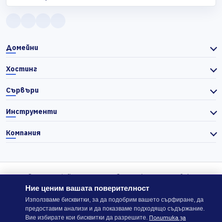
Домейни
Хостинг
Сървъри
Инструменти
Компания
© 2026 Actiefhost. Съгласно българското търговско
законодателство цените в сайта се показват без ДДС, а ДДС се
Ние ценим вашата поверителност
изчислява отделно при завършване на поръчката, когато е
Използваме бисквитки, за да подобрим вашето сърфиране, да
предоставим анализи и да показваме подходящо съдържание.
приложимо.
Политика за
Вие избирате кои бисквитки да разрешите.