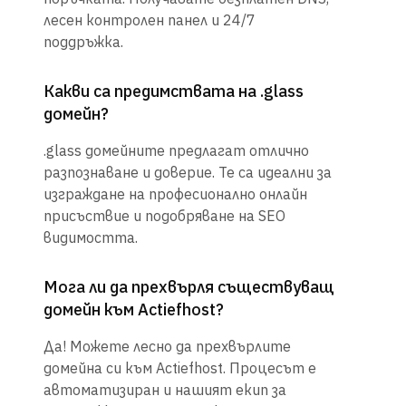
лесен контролен панел и 24/7
поддръжка.
Какви са предимствата на .glass
домейн?
.glass домейните предлагат отлично
разпознаване и доверие. Те са идеални за
изграждане на професионално онлайн
присъствие и подобряване на SEO
видимостта.
Мога ли да прехвърля съществуващ
домейн към Actiefhost?
Да! Можете лесно да прехвърлите
домейна си към Actiefhost. Процесът е
автоматизиран и нашият екип за