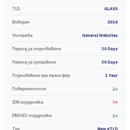
TLD
GLASS
Въведен
2014
Употреба
General Websites
Период за подновяване
30 Days
Период за изтриване
30 Days
Подновяване при трансфер
1 Year
Поверителност
Да
IDN поддръжка
Не
DNSSEC поддръжка
Да
Тип
New gTLD