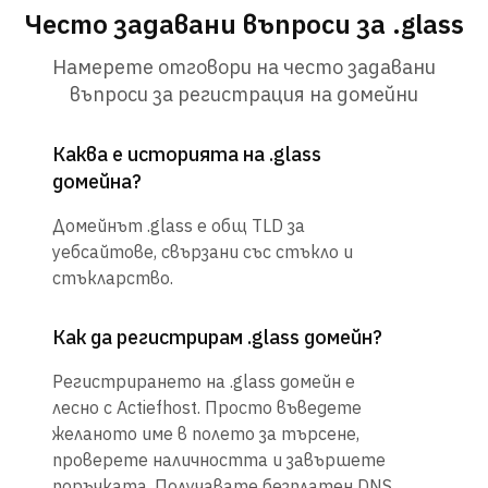
Често задавани въпроси за .glass
Намерете отговори на често задавани
въпроси за регистрация на домейни
Каква е историята на .glass
домейна?
Домейнът .glass е общ TLD за
уебсайтове, свързани със стъкло и
стъкларство.
Как да регистрирам .glass домейн?
Регистрирането на .glass домейн е
лесно с Actiefhost. Просто въведете
желаното име в полето за търсене,
проверете наличността и завършете
поръчката. Получавате безплатен DNS,