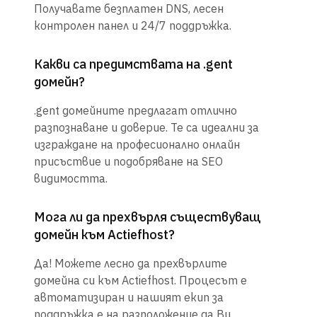
Получавате безплатен DNS, лесен
контролен панел и 24/7 поддръжка.
Какви са предимствата на .gent
домейн?
.gent домейните предлагат отлично
разпознаване и доверие. Те са идеални за
изграждане на професионално онлайн
присъствие и подобряване на SEO
видимостта.
Мога ли да прехвърля съществуващ
домейн към Actiefhost?
Да! Можете лесно да прехвърлите
домейна си към Actiefhost. Процесът е
автоматизиран и нашият екип за
поддръжка е на разположение да Ви