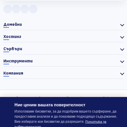
Домейни
Хостинг
Сървъри
Инструменти
Компания
© 2026 Actiefhost. Съгласно българското търговско
законодателство цените в сайта се показват без ДДС, а ДДС се
Ние ценим вашата поверителност
изчислява отделно при завършване на поръчката, когато е
Използваме бисквитки, за да подобрим вашето сърфиране, да
предоставим анализи и да показваме подходящо съдържание.
приложимо.
Политика за
Вие избирате кои бисквитки да разрешите.
поверителност