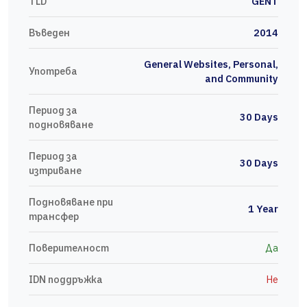
TLD
GENT
Въведен
2014
General Websites, Personal,
Употреба
and Community
Период за
30 Days
подновяване
Период за
30 Days
изтриване
Подновяване при
1 Year
трансфер
Поверителност
Да
IDN поддръжка
Не