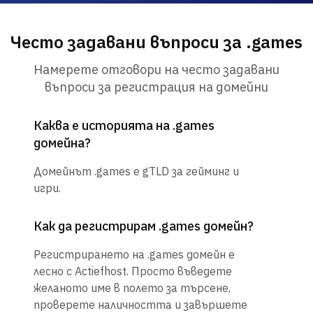
Често задавани въпроси за .games
Намерете отговори на често задавани
въпроси за регистрация на домейни
Каква е историята на .games
домейна?
Домейнът .games е gTLD за гейминг и
игри.
Как да регистрирам .games домейн?
Регистрирането на .games домейн е
лесно с Actiefhost. Просто въведете
желаното име в полето за търсене,
проверете наличността и завършете