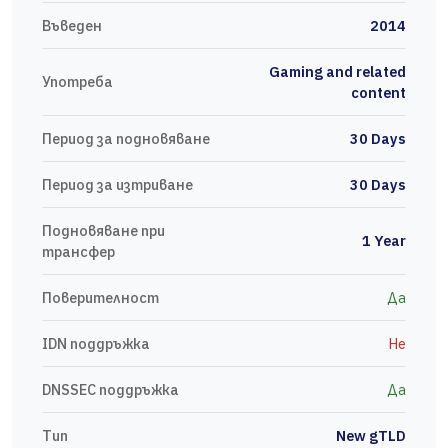
Въведен
2014
Gaming and related
Употреба
content
Период за подновяване
30 Days
Период за изтриване
30 Days
Подновяване при
1 Year
трансфер
Поверителност
Да
IDN поддръжка
Не
DNSSEC поддръжка
Да
Тип
New gTLD