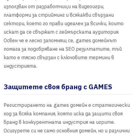
използван от разработчици на видеоигри,
платформи за стрийминг и всякакви свързани
сектори, което го прави идеален за всички, които
искат да се свържат с геймърската аудитория.
Освен че е лесно запомнящ се, .games домейнът
помага за подобряване на SEO резултатите, тъй
като е тясно свързан с ключовите термини в
индустрията.
Защитете своя бранд с GAMES
Регистрирането на .games домейн е стратегически
ход за всяка компания, която иска да защити своя
бранд в конкурентната индустрия на игрите.
Осигурете си не само основния домейн, но и различни