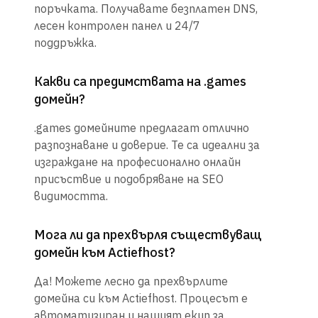
поръчката. Получавате безплатен DNS,
лесен контролен панел и 24/7
поддръжка.
Какви са предимствата на .games
домейн?
.games домейните предлагат отлично
разпознаване и доверие. Те са идеални за
изграждане на професионално онлайн
присъствие и подобряване на SEO
видимостта.
Мога ли да прехвърля съществуващ
домейн към Actiefhost?
Да! Можете лесно да прехвърлите
домейна си към Actiefhost. Процесът е
автоматизиран и нашият екип за