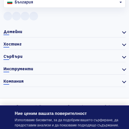
България
Домейни
Хостинг
Сървъри
Инструменти
Компания
© 2026 Actiefhost. Съгласно българското търговско
законодателство цените в сайта се показват без ДДС, а ДДС се
Ние ценим вашата поверителност
изчислява отделно при завършване на поръчката, когато е
Използваме бисквитки, за да подобрим вашето сърфиране, да
предоставим анализи и да показваме подходящо съдържание.
приложимо.