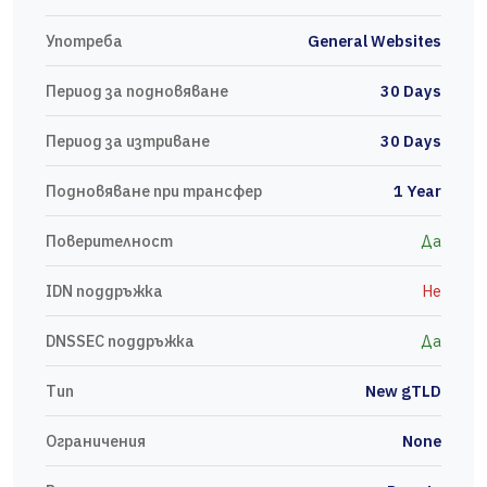
Употреба
General Websites
Период за подновяване
30 Days
Период за изтриване
30 Days
Подновяване при трансфер
1 Year
Поверителност
Да
IDN поддръжка
Не
DNSSEC поддръжка
Да
Тип
New gTLD
Ограничения
None