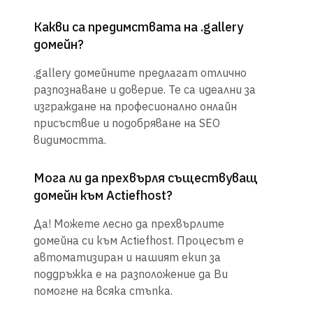
Какви са предимствата на .gallery
домейн?
.gallery домейните предлагат отлично
разпознаване и доверие. Те са идеални за
изграждане на професионално онлайн
присъствие и подобряване на SEO
видимостта.
Мога ли да прехвърля съществуващ
домейн към Actiefhost?
Да! Можете лесно да прехвърлите
домейна си към Actiefhost. Процесът е
автоматизиран и нашият екип за
поддръжка е на разположение да Ви
помогне на всяка стъпка.