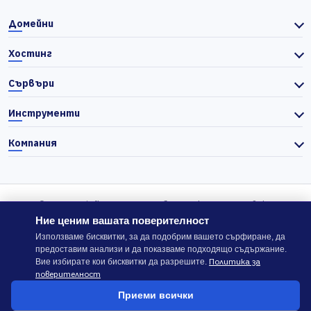
Домейни
Хостинг
Сървъри
Инструменти
Компания
© 2026 Actiefhost. Съгласно българското търговско
законодателство цените в сайта се показват без ДДС, а ДДС се
Ние ценим вашата поверителност
изчислява отделно при завършване на поръчката, когато е
Използваме бисквитки, за да подобрим вашето сърфиране, да
предоставим анализи и да показваме подходящо съдържание.
приложимо.
Политика за
Вие избирате кои бисквитки да разрешите.
поверителност
В случай на спор, който не може да бъде решен директно с
Приеми всички
ACTIEFHOST LTD,